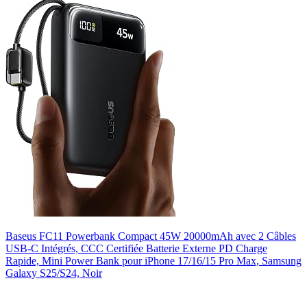
Baseus FC11 Powerbank Compact 45W 20000mAh avec 2 Câbles
USB-C Intégrés, CCC Certifiée Batterie Externe PD Charge
Rapide, Mini Power Bank pour iPhone 17/16/15 Pro Max, Samsung
Galaxy S25/S24, Noir