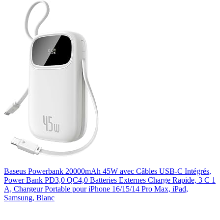
Baseus Powerbank 20000mAh 45W avec Câbles USB-C Intégrés,
Power Bank PD3,0 QC4,0 Batteries Externes Charge Rapide, 3 C 1
A, Chargeur Portable pour iPhone 16/15/14 Pro Max, iPad,
Samsung, Blanc