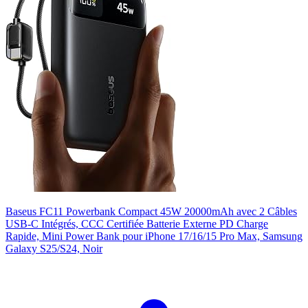
Baseus FC11 Powerbank Compact 45W 20000mAh avec 2 Câbles
USB-C Intégrés, CCC Certifiée Batterie Externe PD Charge
Rapide, Mini Power Bank pour iPhone 17/16/15 Pro Max, Samsung
Galaxy S25/S24, Noir