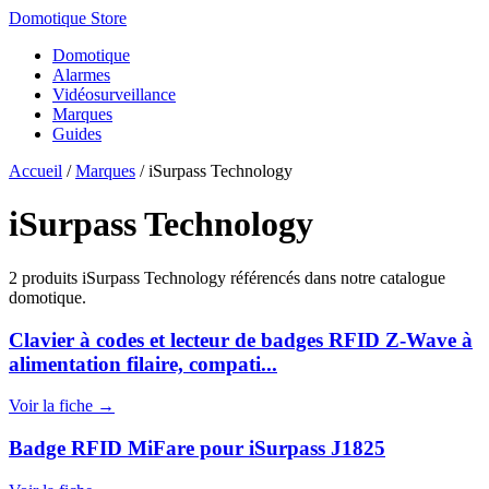
Domotique Store
Domotique
Alarmes
Vidéosurveillance
Marques
Guides
Accueil
/
Marques
/
iSurpass Technology
iSurpass Technology
2 produits iSurpass Technology référencés dans notre catalogue
domotique.
Clavier à codes et lecteur de badges RFID Z-Wave à
alimentation filaire, compati...
Voir la fiche →
Badge RFID MiFare pour iSurpass J1825