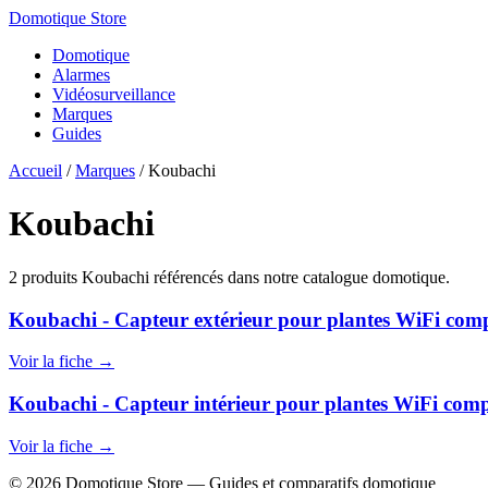
Domotique Store
Domotique
Alarmes
Vidéosurveillance
Marques
Guides
Accueil
/
Marques
/
Koubachi
Koubachi
2 produits Koubachi référencés dans notre catalogue domotique.
Koubachi - Capteur extérieur pour plantes WiFi comp
Voir la fiche →
Koubachi - Capteur intérieur pour plantes WiFi comp
Voir la fiche →
© 2026 Domotique Store — Guides et comparatifs domotique