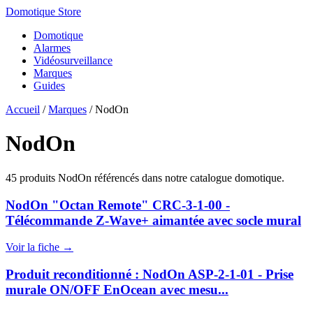
Domotique Store
Domotique
Alarmes
Vidéosurveillance
Marques
Guides
Accueil
/
Marques
/
NodOn
NodOn
45 produits NodOn référencés dans notre catalogue domotique.
NodOn "Octan Remote" CRC-3-1-00 -
Télécommande Z-Wave+ aimantée avec socle mural
Voir la fiche →
Produit reconditionné : NodOn ASP-2-1-01 - Prise
murale ON/OFF EnOcean avec mesu...