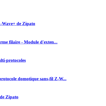
Z-Wave+ de Zipato
me filaire - Module d'exten...
ti-protocoles
otocole domotique sans-fil Z-W...
de Zipato