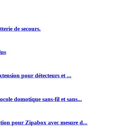
erie de secours.
us
ension pour détecteurs et ...
le domotique sans-fil et sans...
ion pour Zipabox avec mesure d...