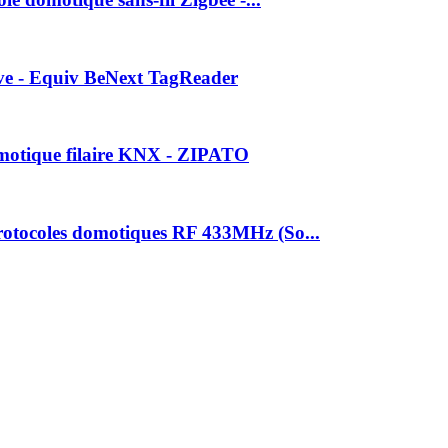
ve - Equiv BeNext TagReader
otique filaire KNX - ZIPATO
tocoles domotiques RF 433MHz (So...