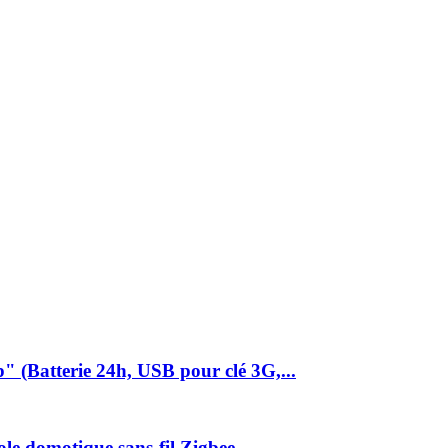
(Batterie 24h, USB pour clé 3G,...
 domotique sans-fil Zigbee -...