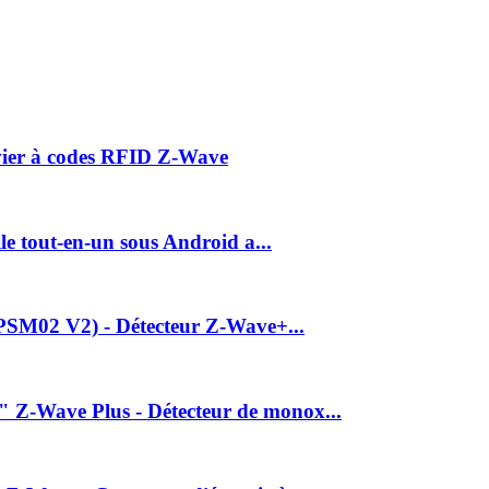
vier à codes RFID Z-Wave
e tout-en-un sous Android a...
 PSM02 V2) - Détecteur Z-Wave+...
Z-Wave Plus - Détecteur de monox...