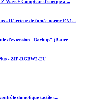
 Z-Wave+ Compteur d'énergie à ...
s - Détecteur de fumée norme EN1...
e d'extension "Backup" (Batter...
Plus - ZIP-RGBW2-EU
ntrôle domotique tactile t...