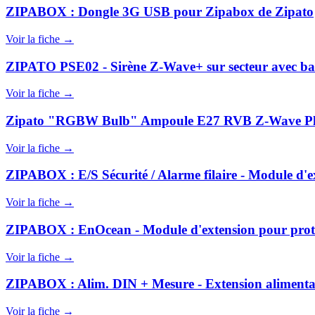
ZIPABOX : Dongle 3G USB pour Zipabox de Zipato
Voir la fiche →
ZIPATO PSE02 - Sirène Z-Wave+ sur secteur avec batt
Voir la fiche →
Zipato "RGBW Bulb" Ampoule E27 RVB Z-Wave Pl
Voir la fiche →
ZIPABOX : E/S Sécurité / Alarme filaire - Module d'ext
Voir la fiche →
ZIPABOX : EnOcean - Module d'extension pour protoco
Voir la fiche →
ZIPABOX : Alim. DIN + Mesure - Extension alimentat
Voir la fiche →