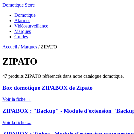
Domotique Store
Domotique
Alarmes
Vidéosurveillance
Marques
Guides
Accueil
/
Marques
/
ZIPATO
ZIPATO
47 produits ZIPATO référencés dans notre catalogue domotique.
Box domotique ZIPABOX de Zipato
Voir la fiche →
ZIPABOX : "Backup" - Module d'extension "Backup" 
Voir la fiche →
ZIPABOX : Zigbee - Module d'extension pour protocole