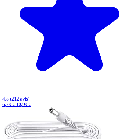
4.8 (212 avis)
6,79 €
10,99 €