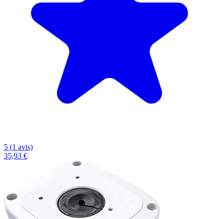
5 (1 avis)
35,93 €