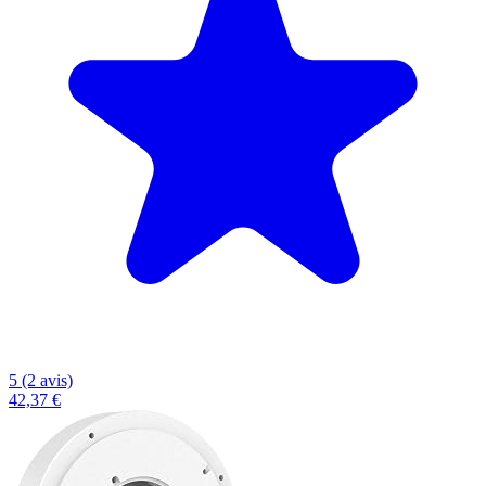
5 (2 avis)
42,37 €