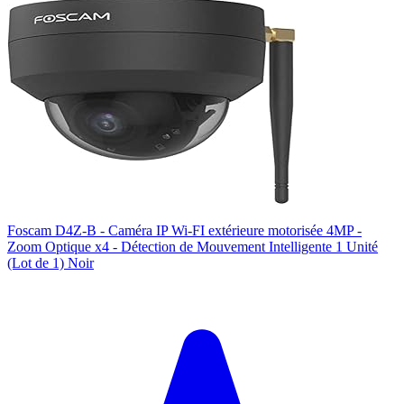
Foscam D4Z-B - Caméra IP Wi-FI extérieure motorisée 4MP -
Zoom Optique x4 - Détection de Mouvement Intelligente 1 Unité
(Lot de 1) Noir