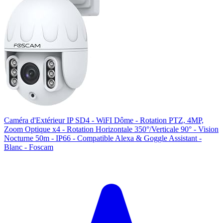
Caméra d'Extérieur IP SD4 - WiFI Dôme - Rotation PTZ, 4MP,
Zoom Optique x4 - Rotation Horizontale 350°/Verticale 90° - Vision
Nocturne 50m - IP66 - Compatible Alexa & Goggle Assistant -
Blanc - Foscam