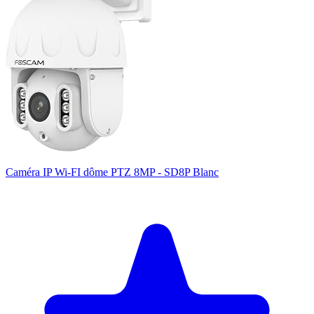
Caméra IP Wi-FI dôme PTZ 8MP - SD8P Blanc