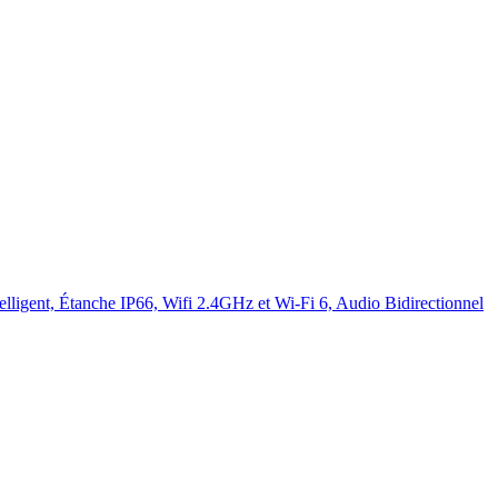
ligent, Étanche IP66, Wifi 2.4GHz et Wi-Fi 6, Audio Bidirectionnel