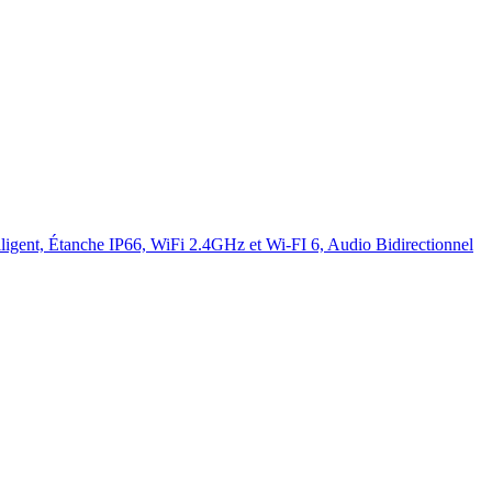
ligent, Étanche IP66, WiFi 2.4GHz et Wi-FI 6, Audio Bidirectionnel