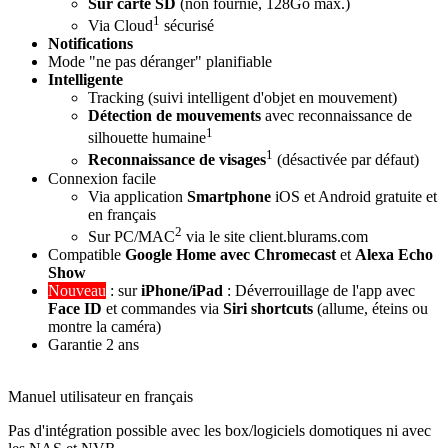
Sur carte SD
(non fournie, 128Go max.)
1
Via Cloud
sécurisé
Notifications
Mode "
ne pas déranger
" planifiable
Intelligente
Tracking (suivi intelligent d'objet en mouvement)
Détection de mouvements
avec reconnaissance de
1
silhouette humaine
1
Reconnaissance de visages
(désactivée par défaut)
Connexion facile
Via application
Smartphone
iOS et Android
gratuite et
en français
2
Sur PC/MAC
via le site client.blurams.com
Compatible
Google Home avec Chromecast
et
Alexa Echo
Show
Nouveau
: sur
iPhone/iPad
: Déverrouillage de l'app avec
Face ID
et commandes via
Siri shortcuts
(allume, éteins ou
montre la caméra)
Garantie 2 ans
Manuel utilisateur en français
Pas d'intégration possible avec les box/logiciels domotiques ni avec