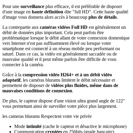
Pour une
surveillance
plus efficace, il est préférable de disposer
d'une image en
haute définition
dite "full HD". Cette haute qualité
d'image vous donnera alors accès à beaucoup
plus de détails
.
La contrepartie aux
caméras vidéos Full HD
est généralement un
débit de données plus important. Cela peut parfois être
problématique lorsque le débit allant de votre connexion domestique
vers Internet n'est pas suffisamment élevé ou lorsque votre
smartphone est connecté à un réseau mobile peu performant ou
saturé. Dans ce cas, la vidéo est généralement saccadée ou de
mauvaise qualité et il peut même parfois être difficile de vous
connecter à la caméra.
Grâce à la
compression vidéo H264+ et à un débit vidéo
adaptatif
, les caméras blurams limitent le débit nécessaire et
permettent de disposer de
vidéos plus fluides, même dans de
mauvaises conditions de connexion
.
De plus, le capteur dispose d'une vision ultra grand angle de 122°
vous permettant ainsi de surveiller votre pièce plus largement.
les cameras blurams Respectent votre vie privée
Mode
intimité
(cache le capteur et désactive le microphone)
Communication
cryptées
en 256bits (grade bancaire)