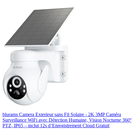
blurams Camera Exterieur sans Fil Solaire - 2K 3MP Caméra
Surveillance WiFi avec Détection Humaine, Vision Nocturne 360°
PTZ, IP65 – inclut 12s d’Enregistrement Cloud Gratuit