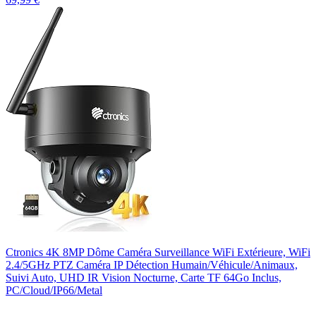
Ctronics 4K 8MP Dôme Caméra Surveillance WiFi Extérieure, WiFi
2.4/5GHz PTZ Caméra IP Détection Humain/Véhicule/Animaux,
Suivi Auto, UHD IR Vision Nocturne, Carte TF 64Go Inclus,
PC/Cloud/IP66/Metal