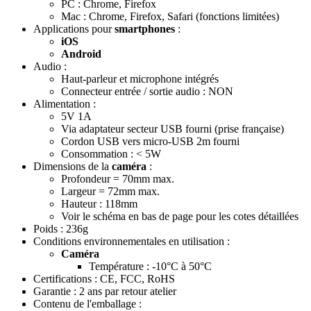
PC : Chrome, Firefox
Mac : Chrome, Firefox,
Safari (fonctions limitées)
Applications pour
smartphones
:
iOS
Android
Audio :
Haut-parleur et microphone intégrés
Connecteur entrée / sortie audio : NON
Alimentation :
5V 1A
Via adaptateur secteur USB fourni (prise française)
Cordon USB vers micro-USB 2m fourni
Consommation : < 5W
Dimensions de la
caméra
:
Profondeur = 70mm max.
Largeur = 72mm max.
Hauteur : 118mm
Voir le schéma en bas de page pour les cotes détaillées
Poids : 236g
Conditions environnementales en utilisation :
Caméra
Température : -10°C à 50°C
Certifications : CE, FCC, RoHS
Garantie : 2 ans
par retour atelier
Contenu de l'emballage :