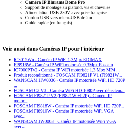
Caméra IP Blurams Dome Pro
Support de montage au plafond, vis et chevilles
Alimentation USB 230V avec prise française
Cordon USB vers micro-USB de 2m
Guide rapide (en français)
Voir aussi dans Caméras IP pour l'intérieur
IC3015Wn - Caméra IP WiFi 1,3Mpx EDIMAX
FI8916W - Caméra IP WiFi motorisée 0,3Mpx Foscam
IC7000PTv2 - Caméra IP WiFi motorisée 1,3 Mpx MP4 ...
Produit reconditionné - FOSCAM FI9821P V1 (FI9821W...
WANSCAM HW0036 - Caméra IP motorisée WiFi HD 720P
...
FOSCAM C2 V3 - Caméra WiFi HD 1080P avec détecteur...
FOSCAM FI9821P V2 (FI9821W +P2P) - Caméra IP
motor...
FOSCAM FI9818W - Caméra IP motorisée WiFi HD 720P...
FOSCAM FI8910W - Caméra IP motorisée WiFi VGA
avec...
WANSCAM JW0003 - Caméra IP motorisée WiFi VGA
avec...