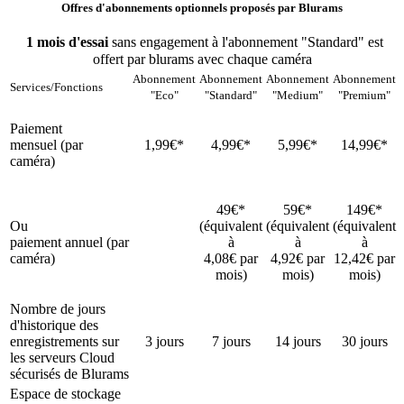
Offres d'abonnements optionnels proposés par Blurams
1 mois d'essai
sans engagement à l'abonnement "Standard" est
offert par blurams avec chaque caméra
Abonnement
Abonnement
Abonnement
Abonnement
Services/Fonctions
"Eco"
"Standard"
"Medium"
"Premium"
Paiement
mensuel
(par
1,99€*
4,99€*
5,99€*
14,99€*
caméra)
49€*
59€*
149€*
Ou
(équivalent
(équivalent
(équivalent
paiement
annuel
(par
à
à
à
caméra)
4,08€ par
4,92€ par
12,42€ par
mois)
mois)
mois)
Nombre de
jours
d'historique
des
enregistrements sur
3 jours
7 jours
14 jours
30 jours
les serveurs Cloud
sécurisés de Blurams
Espace de stockage