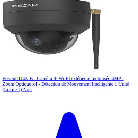
Foscam D4Z-B - Caméra IP Wi-FI extérieure motorisée 4MP -
Zoom Optique x4 - Détection de Mouvement Intelligente 1 Unité
(Lot de 1) Noir