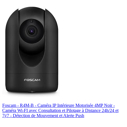
Foscam - R4M-B - Caméra IP Intérieure Motorisée 4MP Noir -
Caméra Wi-FI avec Consultation et Pilotage à Distance 24h/24 et
7j/7 - Détection de Mouvement et Alerte Push