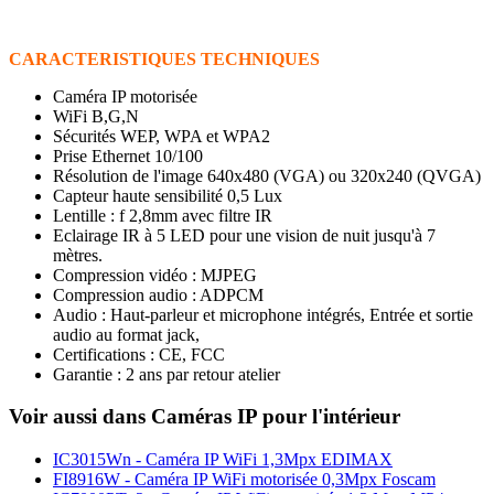
CARACTERISTIQUES TECHNIQUES
Caméra IP motorisée
WiFi B,G,N
Sécurités WEP, WPA et WPA2
Prise Ethernet 10/100
Résolution de l'image 640x480 (VGA) ou 320x240 (QVGA)
Capteur haute sensibilité 0,5 Lux
Lentille : f 2,8mm avec filtre IR
Eclairage IR à 5 LED pour une vision de nuit jusqu'à 7
mètres.
Compression vidéo : MJPEG
Compression audio : ADPCM
Audio : Haut-parleur et microphone intégrés, Entrée et sortie
audio au format jack,
Certifications : CE, FCC
Garantie : 2 ans par retour atelier
Voir aussi dans Caméras IP pour l'intérieur
IC3015Wn - Caméra IP WiFi 1,3Mpx EDIMAX
FI8916W - Caméra IP WiFi motorisée 0,3Mpx Foscam