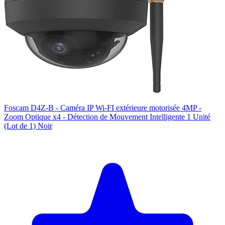
Foscam D4Z-B - Caméra IP Wi-FI extérieure motorisée 4MP -
Zoom Optique x4 - Détection de Mouvement Intelligente 1 Unité
(Lot de 1) Noir