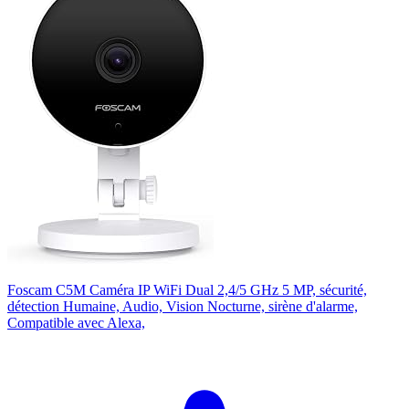
Foscam C5M Caméra IP WiFi Dual 2,4/5 GHz 5 MP, sécurité,
détection Humaine, Audio, Vision Nocturne, sirène d'alarme,
Compatible avec Alexa,