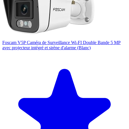
Foscam V5P Caméra de Surveillance Wi-FI Double Bande 5 MP
avec projecteur intégré et sirène d'alarme (Blanc)