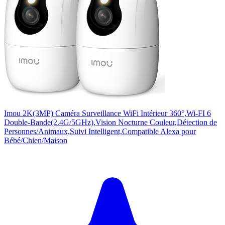
Imou 2K(3MP) Caméra Surveillance WiFi Intérieur 360°,Wi-FI 6
Double-Bande(2.4G/5GHz),Vision Nocturne Couleur,Détection de
Personnes/Animaux,Suivi Intelligent,Compatible Alexa pour
Bébé/Chien/Maison