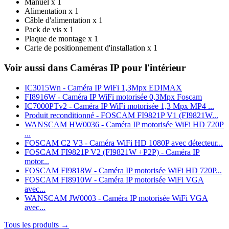
Manuel x 1
Alimentation x 1
Câble d'alimentation x 1
Pack de vis x 1
Plaque de montage x 1
Carte de positionnement d'installation x 1
Voir aussi dans Caméras IP pour l'intérieur
IC3015Wn - Caméra IP WiFi 1,3Mpx EDIMAX
FI8916W - Caméra IP WiFi motorisée 0,3Mpx Foscam
IC7000PTv2 - Caméra IP WiFi motorisée 1,3 Mpx MP4 ...
Produit reconditionné - FOSCAM FI9821P V1 (FI9821W...
WANSCAM HW0036 - Caméra IP motorisée WiFi HD 720P
...
FOSCAM C2 V3 - Caméra WiFi HD 1080P avec détecteur...
FOSCAM FI9821P V2 (FI9821W +P2P) - Caméra IP
motor...
FOSCAM FI9818W - Caméra IP motorisée WiFi HD 720P...
FOSCAM FI8910W - Caméra IP motorisée WiFi VGA
avec...
WANSCAM JW0003 - Caméra IP motorisée WiFi VGA
avec...
Tous les produits →