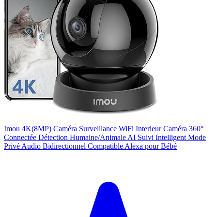
Imou 4K(8MP) Caméra Surveillance WiFi Interieur Caméra 360°
Connectée Détection Humaine/Animale AI Suivi Intelligent Mode
Privé Audio Bidirectionnel Compatible Alexa pour Bébé