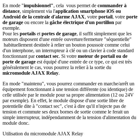
En mode "
impulsionnel"
, cela
vous permet de
commander à
distance
, simplement via l'
application smartphone iOS ou
Android de la centrale d'alarme AJAX
, votre
portail
, votre
porte
de garage
ou encore la
gâche électrique d'un portillon
par
exemple
.
Pour les
portails
et
portes de garage
, il suffit simplement que les
moteurs disposent d'une entrée ouverture/fermeture "séquentielle"
habituellement destinée à relier un bouton poussoir comme celui
d'un interphone, un interrupteur à clé ou un clavier à code standard
fonctionnant par
contact sec
. Si votre
moteur de portail ou de
porte de garage
est équipé d'une entrée de ce type, ce qui est très
généralement le cas, vous pourrez la relier à la sortie du
micromodule AJAX Relay
.
En mode "maintenu", vous pourrez commander en marche/arrêt un
équipement fonctionnant à une tension différente (ou identique) de
celle utilisée par le module pour sa propre alimentation (12 ou 24V
par exemple). En effet, le module dispose d'une sortie libre de
potentielle dite à "contact sec", c'est à dire qu'il n'injecte pas de
tension et commute ses deux bornes de sortie comme le ferait un
simple interrupteur, indépendamment de la tension d'alimentation du
module donc.
Utilisation du micromodule AJAX Relay