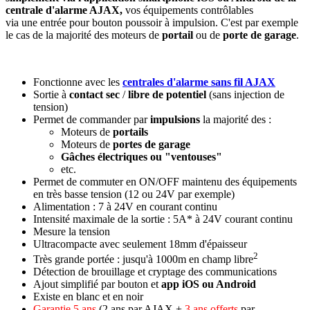
centrale d'alarme AJAX,
vos équipements contrôlables
via une entrée pour bouton poussoir à impulsion. C'est par exemple
le cas de la majorité des moteurs de
portail
ou de
porte de garage
.
Fonctionne avec les
centrales d'alarme sans fil AJAX
Sortie à
contact sec
/
libre de potentiel
(sans injection de
tension)
Permet de commander par
impulsions
la majorité des :
Moteurs de
portails
Moteurs de
portes de garage
Gâches électriques ou "ventouses"
etc.
Permet de commuter en ON/OFF maintenu des équipements
en très basse tension (12 ou 24V par exemple)
Alimentation : 7 à 24V
en courant continu
Intensité maximale de la sortie : 5A* à 24V courant continu
Mesure la tension
Ultracompacte avec seulement 18mm d'épaisseur
2
Très grande portée
: jusqu'à 1000m en champ libre
Détection de brouillage et cryptage des communications
Ajout simplifié par bouton et
app iOS ou Android
Existe en blanc et en noir
Garantie 5 ans
(2 ans par AJAX +
3 ans offerts
par