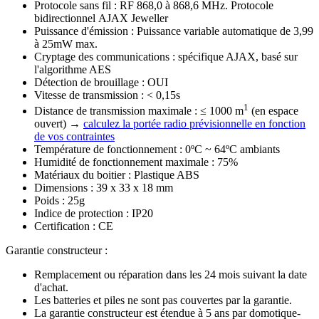
Protocole sans fil : RF 868,0 à 868,6 MHz. Protocole
bidirectionnel
AJAX Jeweller
Puissance d'émission : P
uissance variable automatique de 3
,99
à 25mW max.
Cryptage des communications : spécifique AJAX, basé sur
l'algorithme AES
Détection de brouillage : OUI
Vitesse de transmission : < 0,15s
1
Distance de transmission maximale : ≤ 1000 m
(en espace
ouvert) →
calculez la portée radio prévisionnelle en fonction
de vos contraintes
Température de fonctionnement : 0ºC ~ 64ºC ambiants
Humidité de fonctionnement maximale : 75%
Matériaux du boitier : Plastique ABS
Dimensions : 39 x 33 x 18 mm
Poids : 25g
Indice de protection : IP20
Certification : CE
Garantie constructeur
:
Remplacement ou réparation dans les 24 mois suivant la date
d'achat.
Les batteries et piles ne sont pas couvertes par la garantie.
La
garantie constructeur est étendue à 5 ans par domotique-