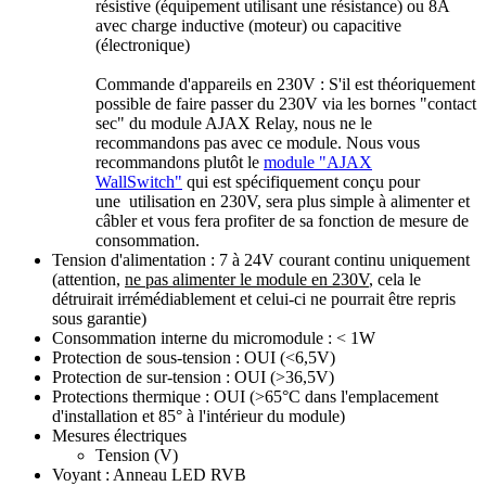
résistive (équipement utilisant une résistance) ou 8A
avec charge inductive (moteur) ou capacitive
(électronique)
Commande d'appareils en 230V : S'il est théoriquement
possible de faire passer du 230V via les bornes "contact
sec" du module AJAX Relay, nous ne le
recommandons pas avec ce module. Nous vous
recommandons plutôt le
module "AJAX
WallSwitch"
qui est spécifiquement conçu pour
une utilisation en 230V, sera plus simple à alimenter et
câbler et vous fera profiter de sa fonction de mesure de
consommation.
Tension d'alimentation : 7 à 24V courant continu uniquement
(
attention,
ne pas alimenter le module en 230V
, cela le
détruirait irrémédiablement et celui-ci ne pourrait être repris
sous garantie
)
Consommation interne du micromodule : < 1W
Protection de sous-tension : OUI (<6,5V)
Protection de sur-tension : OUI (>36,5V)
Protections thermique : OUI (>65°C dans l'emplacement
d'installation et 85° à l'intérieur du module)
Mesures électriques
Tension (V)
Voyant : Anneau LED RVB