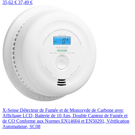
35,62 €
37,49 €
X-Sense Détecteur de Fumée et de Monoxyde de Carbone avec
Affichage LCD, Batterie de 10 Ans, Double Capteur de Fumée et
de CO Conforme aux Normes EN14604 et EN50291, Vérification
Automatique, SC08