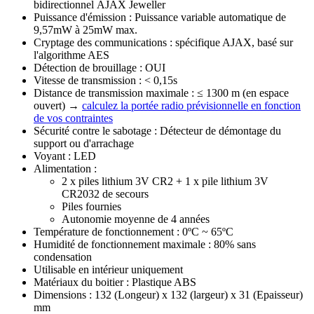
bidirectionnel
AJAX Jeweller
Puissance d'émission : Puissance variable automatique de
9,57mW à 25mW max.
Cryptage des communications : spécifique AJAX, basé sur
l'algorithme AES
Détection de brouillage : OUI
Vitesse de transmission : < 0,15s
Distance de transmission maximale : ≤ 1300 m (en espace
ouvert) →
calculez la portée radio prévisionnelle en fonction
de vos contraintes
Sécurité contre le sabotage : Détecteur de démontage du
support ou d'arrachage
Voyant : LED
Alimentation :
2 x piles lithium 3V CR2 + 1 x pile lithium 3V
CR2032 de secours
Piles fournies
Autonomie moyenne de 4 années
Température de fonctionnement : 0ºC ~ 65ºC
Humidité de fonctionnement maximale : 80% sans
condensation
Utilisable en intérieur uniquement
Matériaux du boitier : Plastique ABS
Dimensions : 132 (Longeur) x 132 (largeur) x 31 (Epaisseur)
mm