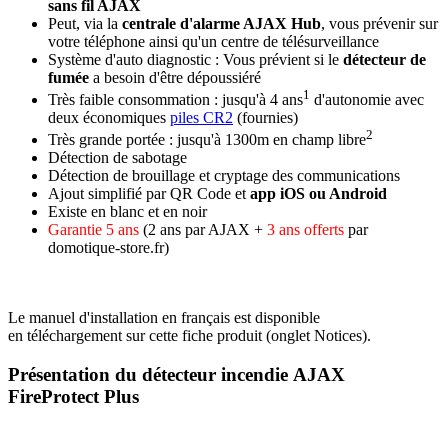
sans fil AJAX
Peut, via la
centrale d'alarme AJAX Hub
, vous prévenir sur
votre téléphone ainsi qu'un centre de télésurveillance
Système d'auto diagnostic : Vous prévient si le
détecteur de
fumée
a besoin d'être dépoussiéré
1
Très faible consommation :
jusqu'à 4 ans
d'autonomie
avec
deux économiques
piles CR2
(fournies)
2
Très grande portée
: jusqu'à 1300m en champ libre
Détection de sabotage
Détection de brouillage et cryptage des communications
Ajout simplifié par QR Code et
app iOS ou Android
Existe en blanc et en noir
Garantie 5 ans
(2 ans par AJAX +
3 ans offerts
par
domotique-store.fr)
Le
manuel d'installation en français
est disponible
en
téléchargement
sur cette fiche produit (onglet Notices).
Présentation du détecteur incendie AJAX
FireProtect Plus