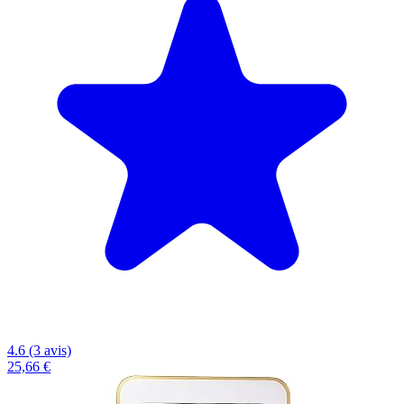
4.6 (3 avis)
25,66 €