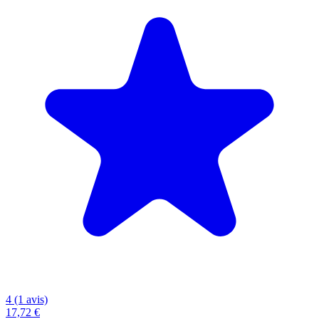
4 (1 avis)
17,72 €