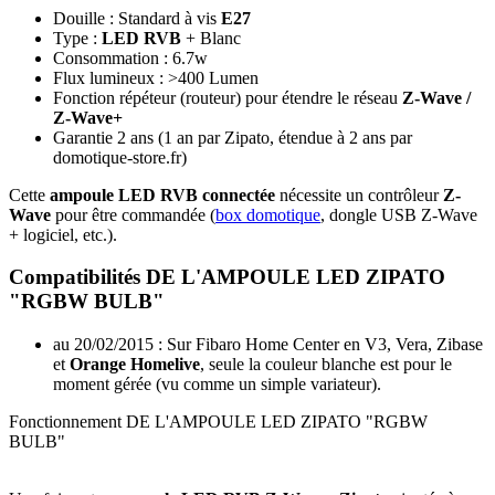
Douille : Standard à vis
E27
Type :
LED RVB
+ Blanc
Consommation : 6.7w
Flux lumineux : >400 Lumen
Fonction répéteur (routeur) pour étendre le réseau
Z-Wave /
Z-Wave+
Garantie 2 ans
(1 an par Zipato, étendue à 2 ans par
domotique-store.fr)
Cette
ampoule LED RVB connectée
nécessite un contrôleur
Z-
Wave
pour être commandée (
box domotique
, dongle USB Z-Wave
+ logiciel, etc.)
.
Compatibilités DE L'AMPOULE LED ZIPATO
"RGBW BULB"
au 20/02/2015 : Sur Fibaro
Home Center en V3
,
Vera
,
Zibase
et
Orange Homelive
, seule la couleur blanche est pour le
moment gérée (vu comme un simple variateur).
Fonctionnement DE L'AMPOULE LED ZIPATO "RGBW
BULB"