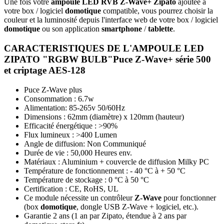
Une fois votre
ampoule LED RVB Z-Wave+ Zipato
ajoutée à
votre box / logiciel
domotique
compatible, vous pourrez choisir la
couleur et la luminosité depuis l'interface web de votre box / logiciel
domotique
ou son application
smartphone
/
tablette
.
CARACTERISTIQUES DE L'AMPOULE LED
ZIPATO "RGBW BULB"Puce
Z-Wave+
série 500
et criptage AES-128
Puce Z-Wave plus
Consommation : 6.7w
Alimentation: 85-265v 50/60Hz
Dimensions : 62mm (diamètre) x 120mm (hauteur)
Efficacité énergétique : >90%
Flux lumineux : >400 Lumen
Angle de diffusion: Non Communiqué
Durée de vie : 50,000 Heures env.
Matériaux : Aluminium + couvercle de diffusion Milky PC
Température de fonctionnement : - 40 °C à + 50 °C
Température de stockage : 0 °C à 50 °C
Certification : CE, RoHS, UL
Ce module nécessite un contrôleur
Z-Wave
pour fonctionner
(box
domotique
, dongle USB Z-Wave + logiciel, etc.).
Garantie 2 ans
(1 an par Zipato, étendue à 2 ans par