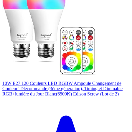
10W E27 120 Couleurs LED RGBW Ampoule Changement de
Couleur Télécommande (3ème génération), Timing et Dimmable
RGB+lumière du Jour Blanc(6500K) Edison Screw (Lot de 2)