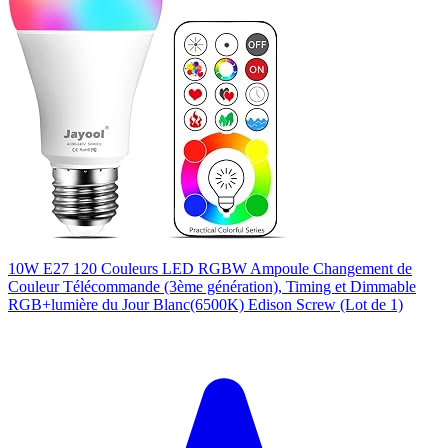
10W E27 120 Couleurs LED RGBW Ampoule Changement de
Couleur Télécommande (3ème génération), Timing et Dimmable
RGB+lumière du Jour Blanc(6500K) Edison Screw (Lot de 1)