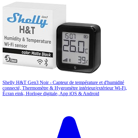
Shelly H&T Gen3 Noir - Capteur de température et d'humidité
connecté, Thermomètre & Hygromètre intérieur/extérieur Wi-Fi,
Écran eink, Horloge digitale, App iOS & Android