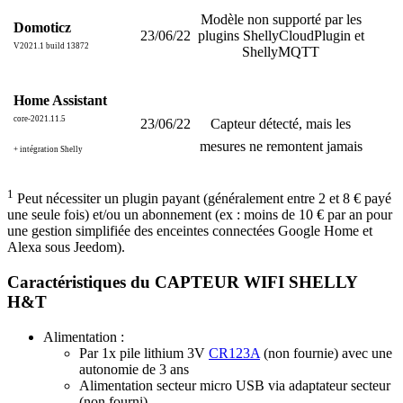
Modèle non supporté par les
Domoticz
23/06/22
plugins ShellyCloudPlugin et
V2021.1 build 13872
ShellyMQTT
Home Assistant
core-2021.11.5
23/06/22
Capteur détecté, mais les
mesures ne remontent jamais
+ intégration Shelly
1
Peut nécessiter un plugin payant (généralement entre 2 et 8 € payé
une seule fois) et/ou un abonnement (ex : moins de 10 € par an pour
une gestion simplifiée des enceintes connectées Google Home et
Alexa sous Jeedom).
Caractéristiques du CAPTEUR WIFI SHELLY
H&T
Alimentation :
Par 1x pile lithium 3V
CR123A
(non fournie) avec une
autonomie de 3 ans
Alimentation secteur micro USB via adaptateur secteur
(non fourni)