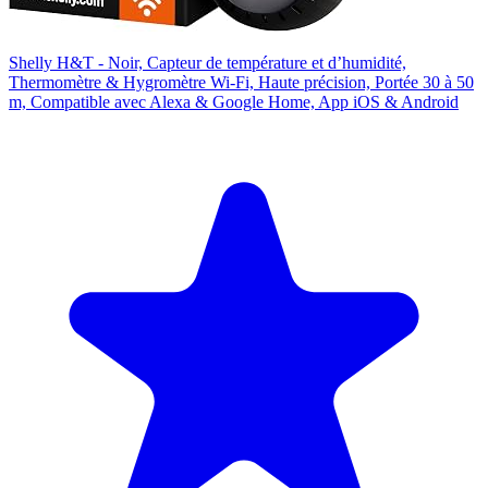
Shelly H&T - Noir, Capteur de température et d’humidité,
Thermomètre & Hygromètre Wi-Fi, Haute précision, Portée 30 à 50
m, Compatible avec Alexa & Google Home, App iOS & Android