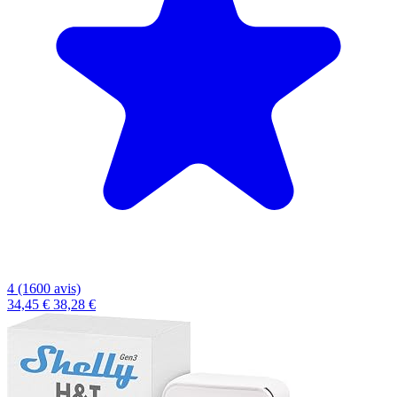
4 (1600 avis)
34,45 €
38,28 €