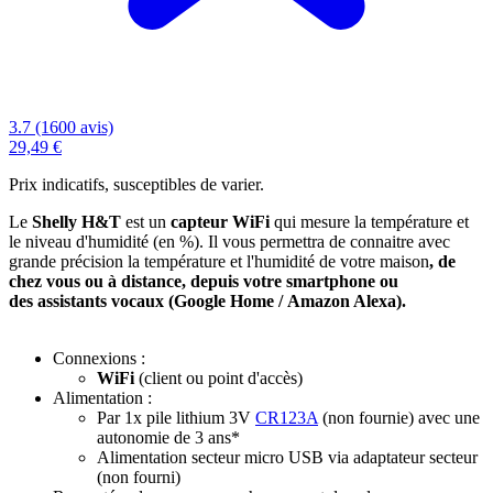
3.7 (1600 avis)
29,49 €
Prix indicatifs, susceptibles de varier.
Le
Shelly H&T
est un
capteur WiFi
qui mesure la température et
le niveau d'humidité (en %). Il vous permettra de connaitre
avec
grande précision la température et l'humidité de votre maison
, de
chez vous ou
à distance
, depuis votre
smartphone
ou
des
assistants vocaux
(
Google Home
/
Amazon Alexa
).
Connexions :
WiFi
(client ou point d'accès)
Alimentation :
Par 1x pile lithium 3V
CR123A
(
non fournie
) avec une
autonomie de 3 ans*
Alimentation secteur micro USB via adaptateur secteur
(
non fourni
)