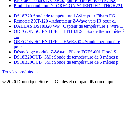
Pack de 4 sondes DS18B20 pour Fibaro FGK ou FGBS
Produit reconditionné : OREGON SCIENTIFIC THGR221
...
DS18B20 Sonde de température 1‑Wire pour Fibaro FG...
Remotec ZXT-120 - Adaptateur Z-Wave vers IR pour c...
DALLAS DS18B20 WP - Capteur de température 1-Wire ...
OREGON SCIENTIFIC THN132ES - Sonde thermomètre à
a...
OREGON SCIENTIFIC THWR800 - Sonde thermomètre
pour...
Déstockage module Z-Wave : Fibaro FGFS-001 Flood S...
DS18B20QUB_3M : Sonde de température de 3 mètres p...
DS18B20QUB_5M : Sonde de température de 5 mètres p...
Tous les produits →
© 2026 Domotique Store — Guides et comparatifs domotique