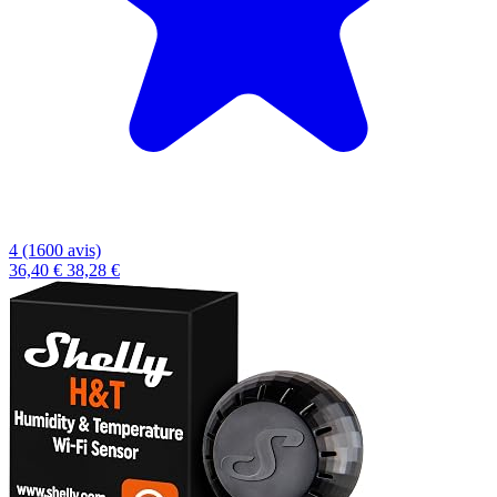
4 (1600 avis)
36,40 €
38,28 €