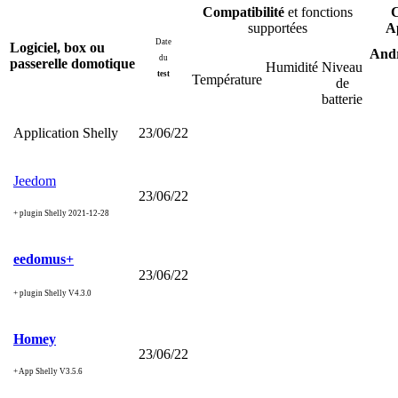
Compatibilité
et fonctions
supportées
A
Date
Logiciel, box ou
And
du
passerelle domotique
Humidité
Niveau
test
Température
de
batterie
Application Shelly
23/06/22
Jeedom
23/06/22
+ plugin Shelly 2021-12-28
eedomus+
23/06/22
+ plugin Shelly V4.3.0
Homey
23/06/22
+ App Shelly V3.5.6