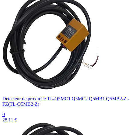
Détecteur de proximité TL-Q5MC1 Q5MC2 Q5MB1 Q5MB2-Z -
FZ(TL-Q5MB2-Z)
0
28,11 €