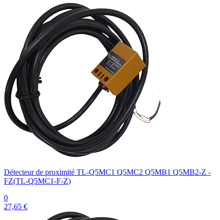
Détecteur de proximité TL-Q5MC1 Q5MC2 Q5MB1 Q5MB2-Z -
FZ(TL-Q5MC1-F-Z)
0
27,65 €