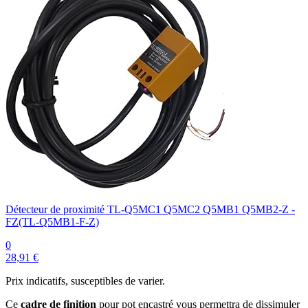
Détecteur de proximité TL-Q5MC1 Q5MC2 Q5MB1 Q5MB2-Z -
FZ(TL-Q5MB1-F-Z)
0
28,91 €
Prix indicatifs, susceptibles de varier.
Ce
cadre de finition
pour pot encastré vous permettra de dissimuler