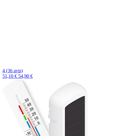
4 (36 avis)
51,10 €
54,90 €