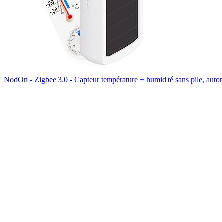
NodOn - Zigbee 3.0 - Capteur température + humidité sans pile, aut