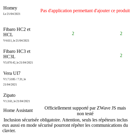
Homey
Pas d'application permettant d'ajouter ce produit
Le 21/04/2021
Fibaro HC2 et
2
2
HCL
V4.611, le 21/04/2021
Fibaro HC3 et
2
HC3L
V5.070.42, le 21/04/2021
Vera UI7
V1.7.5185 / 7.31, le
21/04/2021
Zipato
V1.3.61, le 21/04/2021
Officiellement supporté par ZWave JS mais
Home Assistant
non testé
Inclusion sécurisée obligatoire. Attention, seuls les répéteurs inclus
eux aussi en mode sécurisé pourront répéter les communications du
clavier.