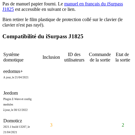
Pas de manuel papier fourni. Le
manuel en français du iSurpass
J1825
est accessible en suivant ce lien.
Bien retirer le film plastique de protection collé sur le clavier (le
clavier n'est pas rayé).
Compatibilité du iSurpass J1825
Système
ID des
Commande
Etat de
Inclusion
domotique
utilisateurs
de la sortie
la sortie
eedomus+
A jour, le 21/04/2021
Jeedom
Plugin Z-Wave et config
modules
à jour, l
e 30/12/2022
Domoticz
3
2
2021.1 build 13207, le
21/04/2021