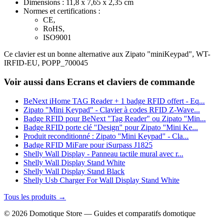
Dimensions : 11,8 x 7,65 x 2,35 cm
Normes et certifications :
CE,
RoHS,
ISO9001
Ce clavier est un bonne alternative aux Zipato "miniKeypad", WT-
IRFID-EU,
POPP_700045
Voir aussi dans Ecrans et claviers de commande
BeNext iHome TAG Reader + 1 badge RFID offert - Eq...
Zipato "Mini Keypad" - Clavier à codes RFID Z-Wave...
Badge RFID pour BeNext "Tag Reader" ou Zipato "Min...
Badge RFID porte clé "Design" pour Zipato "Mini Ke...
Produit reconditionné : Zipato "Mini Keypad" - Cla...
Badge RFID MiFare pour iSurpass J1825
Shelly Wall Display - Panneau tactile mural avec r...
Shelly Wall Display Stand White
Shelly Wall Display Stand Black
Shelly Usb Charger For Wall Display Stand White
Tous les produits →
© 2026 Domotique Store — Guides et comparatifs domotique