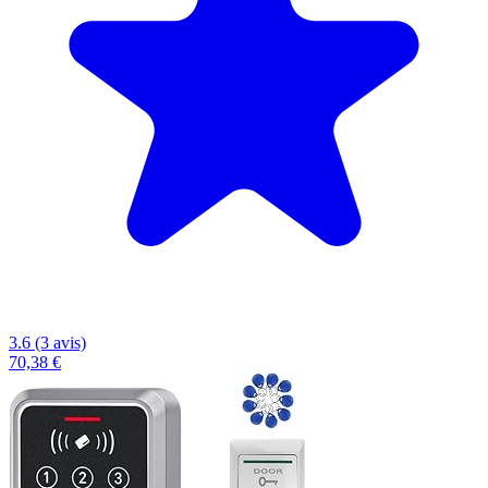
3.6 (3 avis)
70,38 €