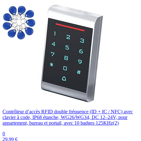
Contrôleur d’accès RFID double fréquence (ID + IC / NFC) avec
clavier à code, IP68 étanche, WG26/WG34, DC 12–24V, pour
appartement, bureau et portail, avec 10 badges 125KHz(2)
0
29,99 €