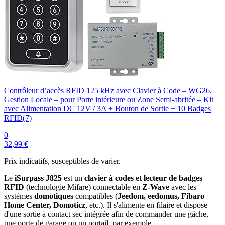
Contrôleur d’accès RFID 125 kHz avec Clavier à Code – WG26,
Gestion Locale – pour Porte intérieure ou Zone Semi-abritée – Kit
avec Alimentation DC 12V / 3A + Bouton de Sortie + 10 Badges
RFID(7)
0
32,99 €
Prix indicatifs, susceptibles de varier.
Le
iSurpass J825
est un
clavier à codes et lecteur de badges
RFID
(technologie Mifare) connectable en
Z-Wave
avec les
systèmes
domotiques
compatibles (
Jeedom, eedomus, Fibaro
Home Center, Domoticz
, etc.). Il s'alimente en filaire et dispose
d'une sortie à contact sec intégrée afin de commander une gâche,
une porte de garage ou un portail, par exemple.