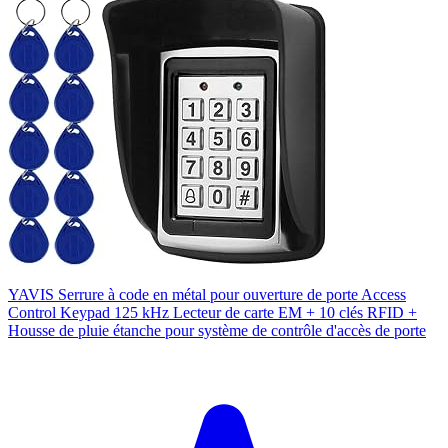
YAVIS Serrure à code en métal pour ouverture de porte Access
Control Keypad 125 kHz Lecteur de carte EM + 10 clés RFID +
Housse de pluie étanche pour système de contrôle d'accès de porte