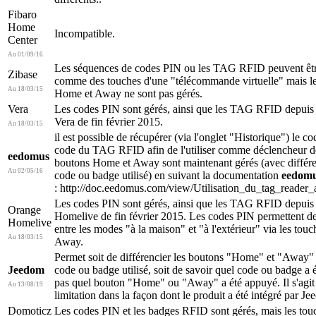
Fibaro
Home
Incompatible.
Center
Au 01/09/16
Les séquences de codes PIN ou les TAG RFID peuvent être
Zibase
comme des touches d'une "télécommande virtuelle" mais l
Au 18/03/15
Home et Away ne sont pas gérés.
Vera
Les codes PIN sont gérés, ainsi que les TAG RFID depuis 
Vera de fin février 2015.
Au 18/03/15
il est possible de récupérer (via l'onglet "Historique") le co
code du TAG RFID afin de l'utiliser comme déclencheur d
eedomus
boutons Home et Away sont maintenant gérés (avec différe
Au 02/05/16
code ou badge utilisé) en suivant la documentation
eedom
: http://doc.eedomus.com/view/Utilisation_du_tag_reade
Les codes PIN sont gérés, ainsi que les TAG RFID depuis 
Orange
Homelive de fin février 2015. Les codes PIN permettent de
Homelive
entre les modes "à la maison" et "à l'extérieur" via les to
Au 18/03/15
Away.
Permet soit de différencier les boutons "Home" et "Away" 
Jeedom
code ou badge utilisé, soit de savoir quel code ou badge a é
pas quel bouton "Home" ou "Away" a été appuyé. Il s'agit
Au 13/08/19
limitation dans la façon dont le produit a été intégré par J
Domoticz
Les codes PIN et les badges RFID sont gérés, mais les t