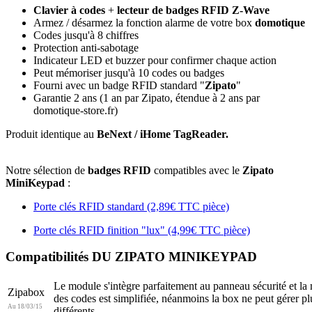
Clavier à codes
+
lecteur de badges RFID Z-Wave
Armez / désarmez la fonction alarme de votre box
domotique
Codes jusqu'à 8 chiffres
Protection anti-sabotage
Indicateur LED et buzzer pour confirmer chaque action
Peut mémoriser jusqu'à 10 codes ou badges
Fourni avec un badge RFID standard "
Zipato
"
Garantie 2 ans
(1 an par Zipato, étendue à 2 ans par
domotique-store.fr)
Produit identique au
BeNext / iHome TagReader.
Notre sélection de
badges RFID
compatibles avec le
Zipato
MiniKeypad
:
Porte clés RFID standard (2,89€ TTC pièce)
Porte clés RFID finition "lux" (4,99€ TTC pièce)
Compatibilités DU ZIPATO MINIKEYPAD
Le module s'intègre parfaitement au panneau sécurité et la
Zipabox
des codes est simplifiée, néanmoins la box ne peut gérer p
Au 18/03/15
différents..