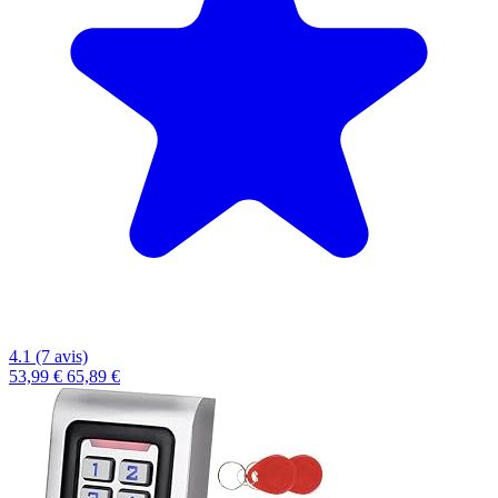
4.1 (7 avis)
53,99 €
65,89 €