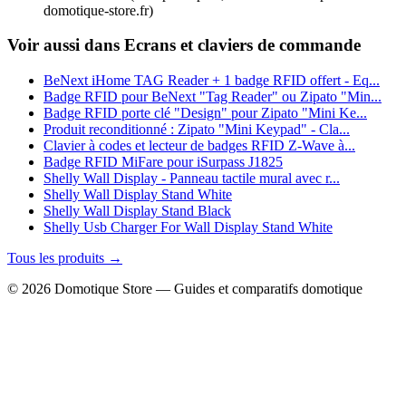
domotique-store.fr)
Voir aussi dans Ecrans et claviers de commande
BeNext iHome TAG Reader + 1 badge RFID offert - Eq...
Badge RFID pour BeNext "Tag Reader" ou Zipato "Min...
Badge RFID porte clé "Design" pour Zipato "Mini Ke...
Produit reconditionné : Zipato "Mini Keypad" - Cla...
Clavier à codes et lecteur de badges RFID Z-Wave à...
Badge RFID MiFare pour iSurpass J1825
Shelly Wall Display - Panneau tactile mural avec r...
Shelly Wall Display Stand White
Shelly Wall Display Stand Black
Shelly Usb Charger For Wall Display Stand White
Tous les produits →
© 2026 Domotique Store — Guides et comparatifs domotique