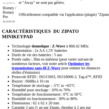
et "Away" ne sont pas gérées.
Au 18/03/15
Homey /
Homey
Officiellement compatible via l'application (plugin) "Zipat
Pro
Au 25/07/19
CARACTÉRISTIQUES DU ZIPATO
MINIKEYPAD
Technologie
domotique
:
Z-Wave
à 868.42 MHz
Alimentation : 2x AA 1,5V batteries
Durée de vie des batteries : 5 ans
Portée radio : 30m en intérieur (peut varier suivant de
nombreux facteurs, voir notre article
Optimiser les
transmissions sans-fil Z-Wave
pour estimer les distances
réelles d'émission)
Protocole RFID : ISO15693, ISO18000-3, Tag-it™, RFID
Buzzer : 60dBa à 10 cm
Température de stockage : -5°C to +65°C
Humidité pour stockage : 10% to 70%
Température de fonctionnement : 0°C to 50°C
Humidité en fonctionnement : 30% to 80%
Dimensions : 62 x 62 x 20 mm
Garantie 2 ans
(1 an par Zipato, étendue à 2 ans par