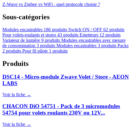
Z-Wave vs Zigbee vs WiFi : quel protocole choisir ?
Sous-catégories
Modules encastrables
186 produits
Switch ON / OFF
62 produits
Pour volets-roulants et stores
43 produits
Emetteurs
12 produits
Variateur de lumière
9 produits
Modules encastrables avec mesure
de consommation
3 produits
Modules encastrables
3 produits
Packs
2 produits
Pour fil pilote
1 produits
Produits
DSC14 - Micro-module Zwave Volet / Store - AEON
LABS
Voir la fiche →
CHACON DiO 54751 - Pack de 3 micromodules
54754 pour volets roulants 230V ou 12V...
Voir la fiche →