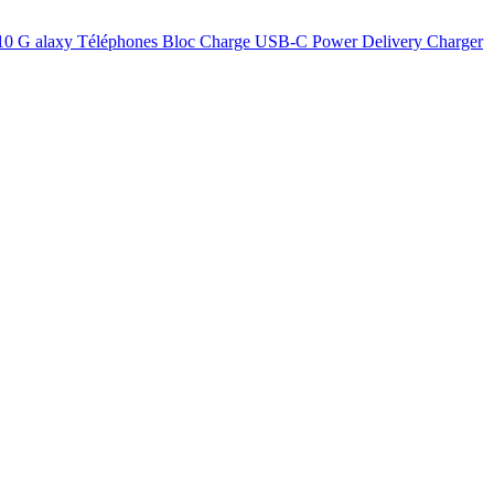
1 10 G alaxy Téléphones Bloc Charge USB-C Power Delivery Charger