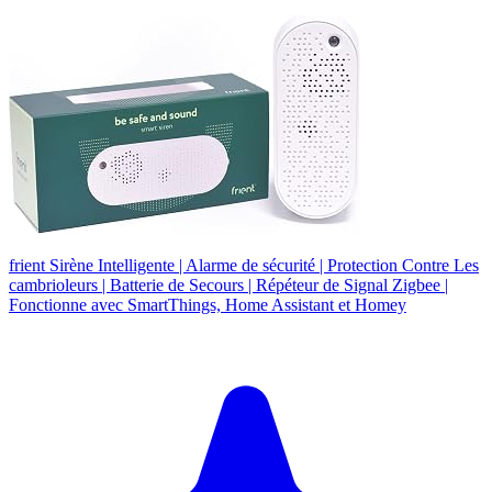
frient Sirène Intelligente | Alarme de sécurité | Protection Contre Les
cambrioleurs | Batterie de Secours | Répéteur de Signal Zigbee |
Fonctionne avec SmartThings, Home Assistant et Homey