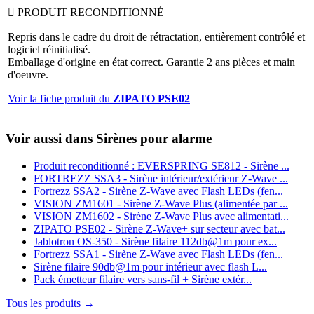

PRODUIT RECONDITIONNÉ
Repris dans le cadre du droit de rétractation, entièrement contrôlé et
logiciel réinitialisé.
Emballage d'origine en état correct. Garantie 2 ans pièces et main
d'oeuvre.
Voir la fiche produit du
ZIPATO PSE02
Voir aussi dans Sirènes pour alarme
Produit reconditionné : EVERSPRING SE812 - Sirène ...
FORTREZZ SSA3 - Sirène intérieur/extérieur Z-Wave ...
Fortrezz SSA2 - Sirène Z-Wave avec Flash LEDs (fen...
VISION ZM1601 - Sirène Z-Wave Plus (alimentée par ...
VISION ZM1602 - Sirène Z-Wave Plus avec alimentati...
ZIPATO PSE02 - Sirène Z-Wave+ sur secteur avec bat...
Jablotron OS-350 - Sirène filaire 112db@1m pour ex...
Fortrezz SSA1 - Sirène Z-Wave avec Flash LEDs (fen...
Sirène filaire 90db@1m pour intérieur avec flash L...
Pack émetteur filaire vers sans-fil + Sirène extér...
Tous les produits →