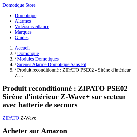
Domotique Store
Domotique
Alarmes
Vidéosurveillance
Marques
Guides
Accueil
/
Domotique
/
Modules Domotiques
/
Sirenes Alarme Domotique Sans Fil
/
Produit reconditionné : ZIPATO PSE02 - Sirène d'intérieur
Z-...
Produit reconditionné : ZIPATO PSE02 -
Sirène d'intérieur Z-Wave+ sur secteur
avec batterie de secours
ZIPATO
Z-Wave
Acheter sur Amazon