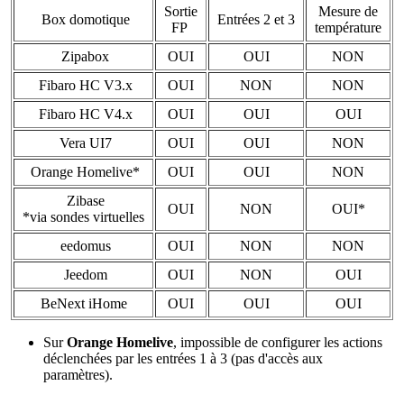
Sortie
Mesure de
Box domotique
Entrées 2 et 3
FP
température
Zipabox
OUI
OUI
NON
Fibaro HC V3.x
OUI
NON
NON
Fibaro HC V4.x
OUI
OUI
OUI
Vera UI7
OUI
OUI
NON
Orange Homelive*
OUI
OUI
NON
Zibase
OUI
NON
OUI*
*via sondes virtuelles
eedomus
OUI
NON
NON
Jeedom
OUI
NON
OUI
BeNext iHome
OUI
OUI
OUI
Sur
Orange Homelive
, impossible de configurer les actions
déclenchées par les entrées 1 à 3 (pas d'accès aux
paramètres).