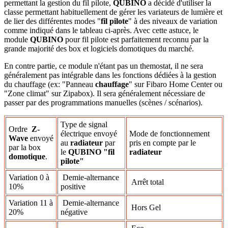
permettant la gestion du fil pilote,
QUBINO
a décidé d'utiliser la
classe permettant habituellement de gérer les variateurs de lumière et
de lier des différentes modes "
fil pilote
" à des niveaux de variation
comme indiqué dans le tableau ci-après. Avec cette astuce, le
module
QUBINO
pour fil pilote est parfaitement reconnu par la
grande majorité des box et logiciels domotiques du marché.
En contre partie, ce module n'étant pas un themostat, il ne sera
généralement pas intégrable dans les fonctions dédiées à la gestion
du chauffage (ex: "Panneau
chauffage
" sur Fibaro Home Center ou
"Zone climat" sur Zipabox). Il sera généralement nécessiare de
passer par des programmations manuelles (scènes / scénarios).
Type de signal
Ordre
Z-
électrique envoyé
Mode de fonctionnement
Wave
envoyé
au
radiateur
par
pris en compte par le
par la box
le
QUBINO "fil
radiateur
domotique
.
pilote"
Variation 0 à
Demie-alternance
Arrêt total
10%
positive
Variation 11 à
Demie-alternance
Hors Gel
20%
négative