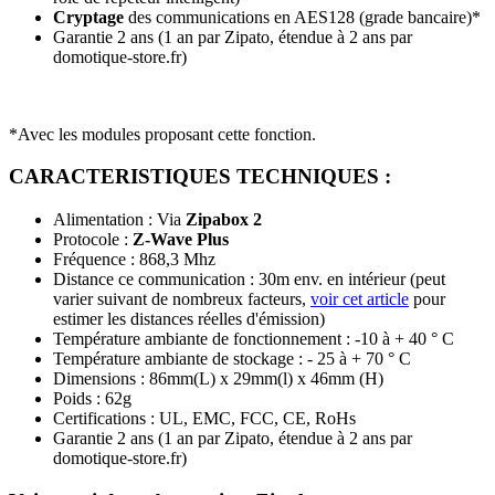
Cryptage
des communications en AES128 (grade bancaire)*
Garantie 2 ans
(1 an par Zipato, étendue à 2 ans par
domotique-store.fr)
*Avec les modules proposant cette fonction.
CARACTERISTIQUES TECHNIQUES :
Alimentation : Via
Zipabox 2
Protocole :
Z-Wave Plus
Fréquence : 868,3 Mhz
Distance ce communication : 30m env. en intérieur (peut
varier suivant de nombreux facteurs,
voir cet article
pour
estimer les distances réelles d'émission)
Température ambiante de fonctionnement : -10 à + 40 ° C
Température ambiante de stockage : - 25 à + 70 ° C
Dimensions : 86mm(L) x 29mm(l) x 46mm (H)
Poids : 62g
Certifications : UL, EMC, FCC, CE, RoHs
Garantie 2 ans
(1 an par Zipato, étendue à 2 ans par
domotique-store.fr)