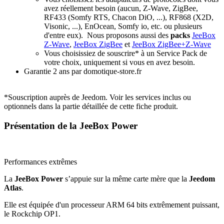
avez réellement besoin (aucun, Z-Wave, ZigBee,
RF433 (Somfy RTS, Chacon DiO, ...), RF868 (X2D,
Visonic, ...), EnOcean, Somfy io, etc. ou plusieurs
d'entre eux).
Nous proposons aussi des
packs
JeeBox
Z-Wave
,
JeeBox ZigBee
et
JeeBox ZigBee+Z-Wave
Vous choisissiez de souscrire* à un Service Pack de
votre choix, uniquement si vous en avez besoin.
Garantie 2 ans
par domotique-store.fr
*Souscription auprès de Jeedom. Voir les services inclus ou
optionnels dans la partie détaillée de cette fiche produit.
Présentation de la JeeBox Power
Performances extrêmes
La
JeeBox Power
s’appuie sur la même carte mère que la
Jeedom
Atlas
.
Elle est équipée d'un processeur ARM 64 bits extrêmement puissant,
le
Rockchip OP1.