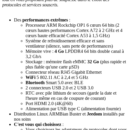
protocoles et services souscris.
Des
performances extrêmes
:
Processeur
ARM Rockchip OP1
6 cœurs
64 bits
(2
cœurs hautes performances Cortex A72 à
2 GHz
et 4
cœurs haute efficacité Cortex A53 à 1,5 GHz)
Système de refroidissement efficace et sans
ventilateur (silence, sans perte de performances)
Mémoire vive :
4 Go
LPDDR4 64 bits double canal à
3,2 Gb/s
Stockage : mémoire flash eMMC
32 Go
(plus rapide et
plus fiable qu'une carte µSD)
Connecteur réseau RJ45 Gigabit Ethernet
WiFi
5 802.11 AC à 2,4 et 5 GHz
Bluetooth
Smart 5.0 avec BLE
2 connecteurs USB 2.0 et 2 USB 3.0
RTC avec pile lithium de secours (garde la date et
l'heure même en cas de coupure de courant)
Port HDMI 2.0 (4K@60)
Alimentation par USB type C (alimentation fournie)
Distribution Linux ARMBian
Buster et
Jeedom
installés
par
nos soins
C'est vous qui choisissez
:
Vous choisissez les adaptateurs de protocoles dont vous