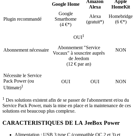
Amazon
Apple
Google Home
Alexa
HomeKit
Google
Alexa
Homebridge
Plugin recommandé
Smarthome
(gratuit*)
(6 €*)
(4 €*)
1
OUI
Abonnement "Service
Abonnement nécessaire
NON
Vocaux" à souscrire auprès
de Jeedom
(12 € par an)
Nécessite le Service
Pack Power (ou
OUI
OUI
NON
1
Ultimate)
1
Des solutions existent afin de se passer de l'abonnement et/ou du
Service Pack Power, mais la mise en place et la maintenance de ces
solutions est beaucoup plus complexe.
CARACTERISTIQUES DE LA
JeeBox Power
Alimentation : USB 3 type C (compatible QC 2 et 3) et