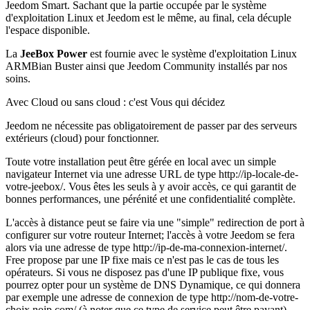
Jeedom Smart. Sachant que la partie occupée par le système
d'exploitation Linux et Jeedom est le même,
au final,
cela décuple
l'espace disponible.
La
JeeBox Power
est fournie avec le système d'exploitation Linux
ARMBian Buster ainsi que Jeedom Community installés par nos
soins.
Avec Cloud ou sans cloud : c'est Vous qui décidez
Jeedom ne nécessite pas obligatoirement de passer par des serveurs
extérieurs (cloud) pour fonctionner.
Toute votre installation peut être gérée en local avec un simple
navigateur Internet via une adresse URL de type http://ip-locale-de-
votre-jeebox/. Vous êtes les seuls à y avoir accès, ce qui garantit de
bonnes performances, une pérénité et une confidentialité complète.
L'accès à distance peut se faire via une "simple" redirection de port à
configurer sur votre routeur Internet; l'accès à votre Jeedom se fera
alors via une adresse de type http://ip-de-ma-connexion-internet/.
Free propose par une IP fixe mais ce n'est pas le cas de tous les
opérateurs. Si vous ne disposez pas d'une IP publique fixe, vous
pourrez opter pour un système de DNS Dynamique, ce qui donnera
par exemple une adresse de connexion de type http://nom-de-votre-
choix.noip.com/ (à noter que ce type de service peut être payant).