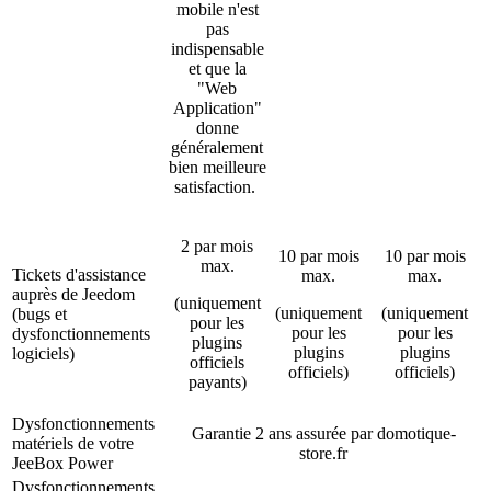
mobile n'est
pas
indispensable
et que la
"Web
Application"
donne
généralement
bien meilleure
satisfaction.
2 par mois
10 par mois
10 par mois
max.
Tickets d'assistance
max.
max.
auprès de Jeedom
(uniquement
(uniquement
(uniquement
(bugs et
pour les
pour les
pour les
dysfonctionnements
plugins
plugins
plugins
logiciels)
officiels
officiels)
officiels)
payants)
Dysfonctionnements
Garantie 2 ans
assurée par domotique-
matériels
de votre
store.fr
JeeBox Power
Dysfonctionnements