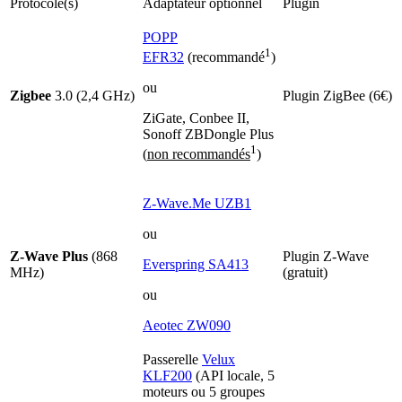
Protocole(s)
Adaptateur optionnel
Plugin
POPP
1
EFR32
(recommandé
)
ou
Zigbee
3.0 (2,4 GHz)
Plugin ZigBee (6€)
ZiGate, Conbee II,
Sonoff ZBDongle Plus
1
(
non recommandés
)
Z-Wave.Me UZB1
ou
Z-Wave Plus
(868
Plugin Z-Wave
Everspring SA413
MHz)
(gratuit)
ou
Aeotec ZW090
Passerelle
Velux
KLF200
(API locale, 5
moteurs ou 5 groupes