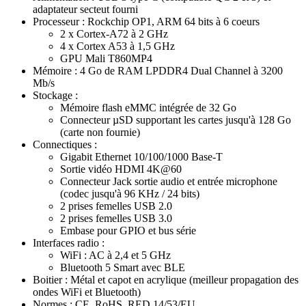
adaptateur secteut fourni
Processeur : Rockchip OP1, ARM
64 bits à 6 coeurs
2 x Cortex-A72
à 2 GHz
4 x Cortex A53 à 1,5 GHz
GPU Mali T860MP4
Mémoire : 4 Go de RAM LPDDR4 Dual Channel à 3200
Mb/s
Stockage :
Mémoire flash eMMC intégrée de 32 Go
Connecteur µSD supportant les cartes jusqu'à 128 Go
(carte non fournie)
Connectiques :
Gigabit
Ethernet 10/100/1000 Base-T
Sortie vidéo HDMI 4K@60
Connecteur Jack sortie audio et entrée microphone
(codec jusqu'à 96 KHz / 24 bits)
2 prises femelles USB 2.0
2 prises femelles USB 3.0
Embase pour GPIO et bus série
Interfaces radio :
WiFi : AC à 2,4 et 5 GHz
Bluetooth 5 Smart avec BLE
Boitier : Métal et capot en acrylique (meilleur propagation des
ondes WiFi et Bluetooth)
Normes : CE, RoHS, RED 14/53/EU