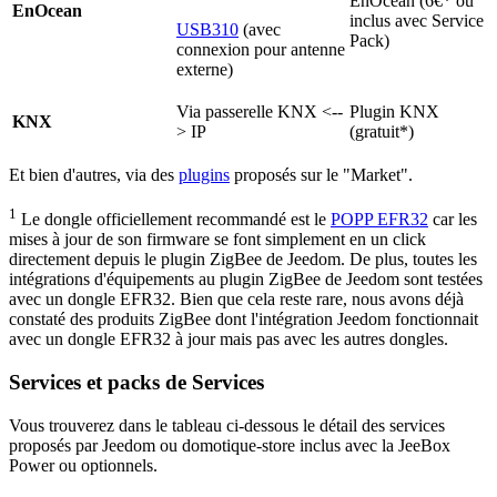
EnOcean (6€* ou
EnOcean
inclus avec Service
USB310
(avec
Pack)
connexion pour antenne
externe)
Via passerelle KNX <--
Plugin KNX
KNX
> IP
(gratuit*)
Et bien d'autres, via des
plugins
proposés sur le "Market".
1
Le dongle officiellement recommandé est le
POPP EFR32
car les
mises à jour de son firmware se font simplement en un click
directement depuis le plugin ZigBee de Jeedom. De plus, toutes les
intégrations d'équipements au plugin ZigBee de Jeedom sont testées
avec un dongle EFR32. Bien que cela reste rare, nous avons déjà
constaté des produits ZigBee dont l'intégration Jeedom fonctionnait
avec un dongle EFR32 à jour mais pas avec les autres dongles.
Services et packs de Services
Vous trouverez dans le tableau ci-dessous le détail des services
proposés par Jeedom ou domotique-store
inclus avec la JeeBox
Power ou optionnels.