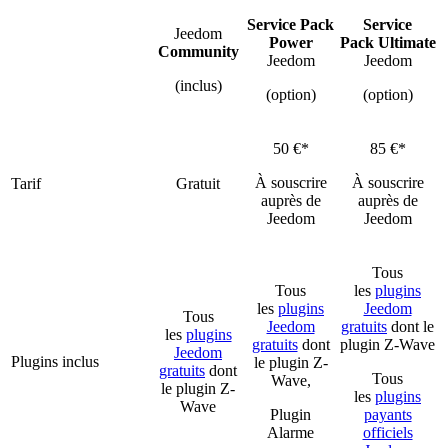
Service Pack
Service
Jeedom
Power
Pack Ultimate
Community
Jeedom
Jeedom
(inclus)
(option)
(option)
50 €*
85 €*
À souscrire
À souscrire
Tarif
Gratuit
auprès de
auprès de
Jeedom
Jeedom
Tous
Tous
les
plugins
les
plugins
Jeedom
Tous
Jeedom
gratuits
dont le
les
plugins
gratuits
dont
plugin Z-Wave
Jeedom
Plugins inclus
le plugin Z-
gratuits
dont
Tous
Wave,
le plugin Z-
les
plugins
Wave
Plugin
payants
Alarme
officiels