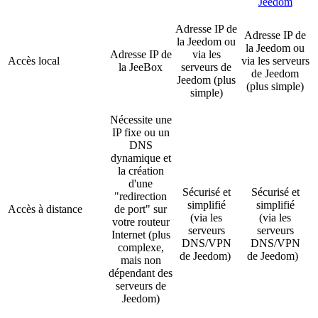
Jeedom
Adresse IP de
Adresse IP de
la Jeedom ou
la Jeedom ou
Adresse IP de
via les
Accès local
via les serveurs
la JeeBox
serveurs de
de Jeedom
Jeedom (plus
(plus simple)
simple)
Nécessite une
IP fixe ou un
DNS
dynamique et
la création
d'une
Sécurisé et
Sécurisé et
"redirection
simplifié
simplifié
Accès à distance
de port" sur
(via les
(via les
votre routeur
serveurs
serveurs
Internet (plus
DNS/VPN
DNS/VPN
complexe,
de Jeedom)
de
Jeedom)
mais non
dépendant des
serveurs de
Jeedom)