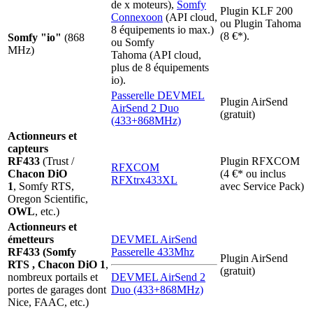
de x moteurs),
Somfy
Plugin KLF 200
Connexoon
(API cloud,
ou Plugin Tahoma
8 équipements io max.)
(8 €*).
Somfy "io"
(868
ou Somfy
MHz)
Tahoma (API cloud,
plus de 8 équipements
io).
Passerelle DEVMEL
Plugin AirSend
AirSend 2 Duo
(gratuit)
(433+868MHz)
Actionneurs et
capteurs
RF433
(Trust /
Plugin RFXCOM
RFXCOM
Chacon DiO
(4 €* ou inclus
RFXtrx433XL
1
,
Somfy RTS
,
avec Service Pack)
Oregon Scientific,
OWL
, etc.)
Actionneurs et
émetteurs
DEVMEL AirSend
RF433 (
Somfy
Passerelle 433Mhz
Plugin AirSend
RTS
, Chacon DiO 1
,
(gratuit)
nombreux portails et
DEVMEL AirSend 2
portes de garages dont
Duo (433+868MHz)
Nice, FAAC, etc.)