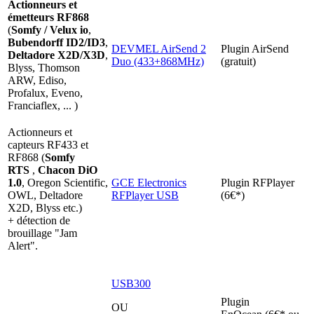
Actionneurs et
émetteurs RF868
(
Somfy / Velux io
,
Bubendorff ID2/ID3
,
DEVMEL AirSend 2
Plugin AirSend
Deltadore X2D/X3D
,
Duo (433+868MHz)
(gratuit)
Blyss, Thomson
ARW, Ediso,
Profalux, Eveno,
Franciaflex, ... )
Actionneurs et
capteurs RF433 et
RF868
(
Somfy
RTS
,
Chacon DiO
1.0
, Oregon Scientific,
GCE Electronics
Plugin RFPlayer
OWL, Deltadore
RFPlayer USB
(6€*)
X2D, Blyss etc.)
+
détection de
brouillage
"Jam
Alert".
USB300
Plugin
OU