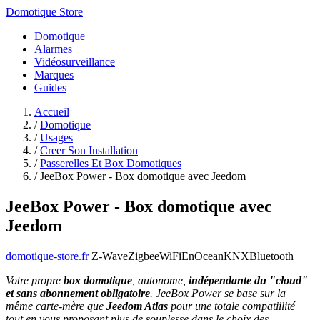
Domotique Store
Domotique
Alarmes
Vidéosurveillance
Marques
Guides
Accueil
/
Domotique
/
Usages
/
Creer Son Installation
/
Passerelles Et Box Domotiques
/
JeeBox Power - Box domotique avec Jeedom
JeeBox Power - Box domotique avec
Jeedom
domotique-store.fr
Z-Wave
Zigbee
WiFi
EnOcean
KNX
Bluetooth
Votre propre
box domotique
, autonome,
indépendante du "cloud"
et sans abonnement obligatoire
. JeeBox Power se base sur la
même carte-mère que
Jeedom Atlas
pour une totale compatiilité
tout en vous proposant plus de souplesse dans le choix des