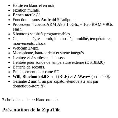
Existe en blanc et en noir
Fixation murale.
Écran tactile
8".
Fonctionne sous
Android
5 Lolipop.
Processeur 4 coeurs ARM A9 à 1,6Ghz + 1Go RAM + 9Go
Flash.
6 boutons sensitifs programmables.
Capteurs intégrés : bruit, luminosité, humidité, température,
mouvements, chocs.
Webcam 2Mpx.
Microphone, haut-parleur et sirène intégrés.
1 entrée et 2 sorties contact sec.
1 entrée pour sonde de température externe (DS18B20).
Batterie de secours.
Emplacement pour carte SD.
Wifi
,
Bluetooth 4.0
Smart (BLE) et
Z-Wave+
(série 500).
Garantie 2 ans
(1 an par Zipato, étendue à 2 ans par
domotique-store.fr)
2 choix de couleur : blanc ou noir
Présentation de la ZipaTile