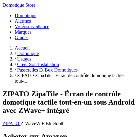
Domotique Store
Domotique
Alarmes
Vidéosurveillance
Marques
Guides
Accueil
/
Domotique
/
Usages
/
Creer Son Installation
/
Passerelles Et Box Domotiques
/
ZIPATO ZipaTile - Écran de contrôle domotique tactile
tout-...
ZIPATO ZipaTile - Écran de contrôle
domotique tactile tout-en-un sous Android
avec ZWave+ intégré
ZIPATO
Z-Wave
WiFi
Bluetooth
Acheter sur Amazon