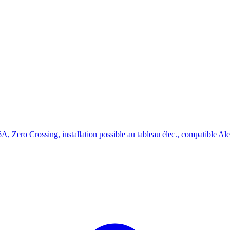
16A, Zero Crossing, installation possible au tableau élec., compatib