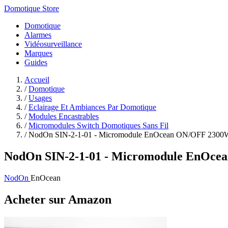
Domotique Store
Domotique
Alarmes
Vidéosurveillance
Marques
Guides
Accueil
/
Domotique
/
Usages
/
Eclairage Et Ambiances Par Domotique
/
Modules Encastrables
/
Micromodules Switch Domotiques Sans Fil
/
NodOn SIN-2-1-01 - Micromodule EnOcean ON/OFF 2300W 
NodOn SIN-2-1-01 - Micromodule EnOcean 
NodOn
EnOcean
Acheter sur Amazon