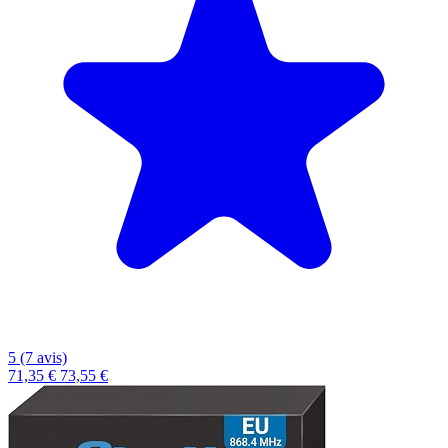
5 (7 avis)
71,35 €
73,55 €