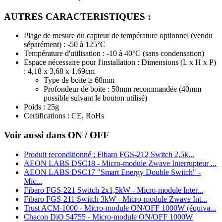
AUTRES CARACTERISTIQUES :
Plage de mesure du capteur de température optionnel (vendu
séparément) : -50 à 125°C
Température d'utilisation : -10 à 40°C (sans condensation)
Espace nécessaire pour l'installation : Dimensions (L x H x P)
: 4,18 x 3,68 x 1,69cm
Type de boite ≥ 60mm
Profondeur de boite : 50mm recommandée (40mm
possible suivant le bouton utilisé)
Poids : 25g
Certifications : CE, RoHs
Voir aussi dans ON / OFF
Produit reconditionné : Fibaro FGS-212 Switch 2,5k...
AEON LABS DSC18 - Micro-module Zwave Interrupteur ...
AEON LABS DSC17 "Smart Energy Double Switch" -
Mic...
Fibaro FGS-221 Switch 2x1,5kW - Micro-module Inter...
Fibaro FGS-211 Switch 3kW - Micro-module Zwave Int...
Trust ACM-1000 - Micro-module ON/OFF 1000W (équiva...
Chacon DiO 54755 - Micro-module ON/OFF 1000W