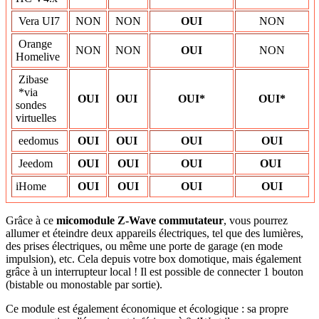
Vera UI7
NON
NON
OUI
NON
Orange
NON
NON
OUI
NON
Homelive
Zibase
*via
OUI
OUI
OUI*
OUI*
sondes
virtuelles
eedomus
OUI
OUI
OUI
OUI
Jeedom
OUI
OUI
OUI
OUI
iHome
OUI
OUI
OUI
OUI
Grâce à ce
micomodule Z-Wave commutateur
, vous pourrez
allumer et éteindre deux appareils électriques, tel que des lumières,
des prises électriques, ou même une porte de garage (en mode
impulsion), etc. Cela depuis votre box domotique, mais également
grâce à un interrupteur local ! Il est possible de connecter 1 bouton
(bistable ou monostable par sortie).
Ce module est également économique et écologique : sa propre