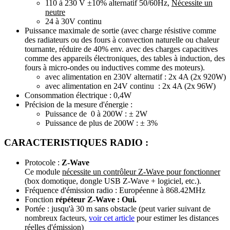
110 à 230 V ±10% alternatif 50/60Hz,
Nécessite un
neutre
24 à 30V continu
Puissance maximale de sortie (avec charge résistive comme
des radiateurs ou des fours à convection naturelle ou chaleur
tournante, réduire de 40% env. avec des charges capacitives
comme des appareils électroniques, des tables à induction, des
fours à micro-ondes ou inductives comme des moteurs).
avec alimentation en 230V alternatif : 2x 4A (2x 920W)
avec alimentation en 24V continu : 2x 4A (2x 96W)
Consommation électrique : 0,4W
Précision de la mesure d'énergie :
Puissance de 0 à 200W : ± 2W
Puissance de plus de 200W : ± 3%
CARACTERISTIQUES RADIO :
Protocole :
Z-Wave
Ce module
nécessite un contrôleur Z-Wave pour fonctionner
(box domotique, dongle USB Z-Wave + logiciel, etc.).
Fréquence d'émission radio : Européenne à 868.42MHz
Fonction
répéteur Z-Wave : Oui.
Portée : jusqu'à 30 m sans obstacle (peut varier suivant de
nombreux facteurs,
voir cet article
pour estimer les distances
réelles d'émission)