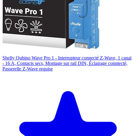
Shelly Qubino Wave Pro 1 - Interrupteur connecté Z-Wave, 1 canal
- 16 A, Contacts secs, Montage sur rail DIN, Éclairage conntecté,
Passerelle Z-Wave requise