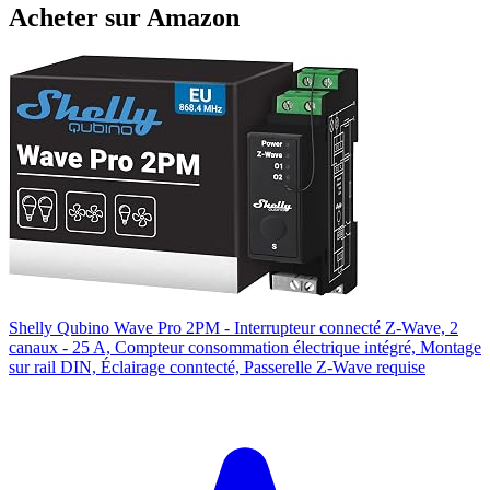
Acheter sur Amazon
Shelly Qubino Wave Pro 2PM - Interrupteur connecté Z-Wave, 2
canaux - 25 A, Compteur consommation électrique intégré, Montage
sur rail DIN, Éclairage conntecté, Passerelle Z-Wave requise