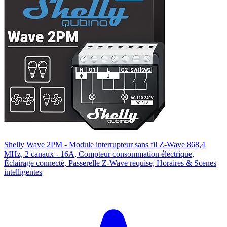
Shelly Wave 2PM - Module interrupteur sans fil Z-Wave 868,4
MHz, 2 canaux - 16A, Compteur consommation électrique,
Éclairage connecté, Passerelle Z-Wave requise, Horaires & Scenes
intelligentes