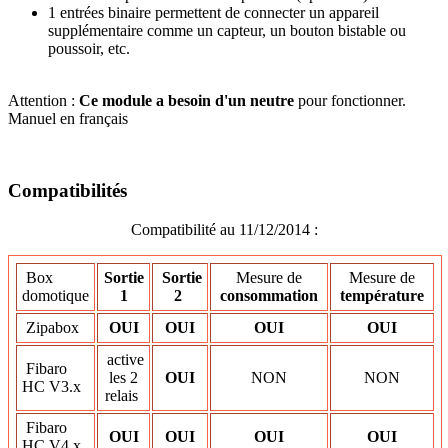
1 entrées binaire permettent de connecter un appareil
supplémentaire comme un capteur, un bouton bistable ou
poussoir, etc.
Attention :
Ce module a besoin d'un neutre
pour fonctionner.
Manuel en français
Compatibilités
Compatibilité au 11/12/2014 :
Box
Sortie
Sortie
Mesure de
Mesure de
domotique
1
2
consommation
température
Zipabox
OUI
OUI
OUI
OUI
active
Fibaro
les 2
OUI
NON
NON
HC V3.x
relais
Fibaro
OUI
OUI
OUI
OUI
HC V4.x