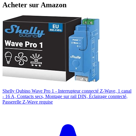
Acheter sur Amazon
Shelly Qubino Wave Pro 1 - Interrupteur connecté Z-Wave, 1 canal
- 16 A, Contacts secs, Montage sur rail DIN, Éclairage conntecté,
Passerelle Z-Wave requise