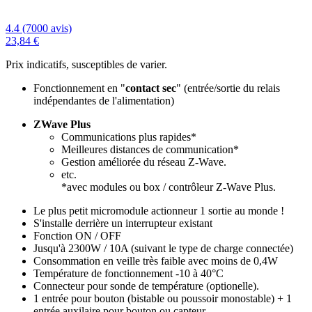
4.4 (7000 avis)
23,84 €
Prix indicatifs, susceptibles de varier.
Fonctionnement en "
contact sec
" (entrée/sortie du relais
indépendantes de l'alimentation)
ZWave Plus
Communications plus rapides*
Meilleures distances de communication*
Gestion améliorée du réseau Z-Wave.
etc.
*avec modules ou box / contrôleur Z-Wave Plus.
Le plus petit micromodule actionneur 1 sortie au monde !
S'installe derrière un interrupteur existant
Fonction ON / OFF
Jusqu'à 2300W / 10A (suivant le type de charge connectée)
Consommation en veille très faible
avec moins de 0,4W
Température de fonctionnement -10 à 40
°
C
Connecteur pour sonde de température (optionelle).
1 entrée pour bouton (bistable ou poussoir monostable) + 1
entrée auxilaire pour bouton ou capteur