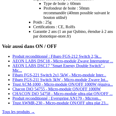
Type de boite ≥ 60mm
Profondeur de boite : 50mm
recommandée (40mm possible suivant le
bouton utilisé)
Poids : 25g
Certifications : CE, RoHs
Garantie 2 ans
(1 an par Qubino, étendue à 2 ans
par domotique-store.fr)
Voir aussi dans ON / OFF
Produit reconditionné : Fibaro FGS-212 Switch 2,5k...
AEON LABS DSC18 - Micro-module Zwave Interrupteur ...
AEON LABS DSC17 "Smart Energy Double Switch" -
Mic...
Fibaro FGS-221 Switch 2x1,5kW - Micro-module Inter...
Fibaro FGS-211 Switch 3kW - Micro-module Zwave Int...
Trust ACM-1000 - Micro-module ON/OFF 1000W (équiva...
Chacon DiO 54755 - Micro-module ON/OFF 1000W
CHACON DiO 54758 - Micro-module ultra-plat ON/OFF ...
Produit reconditionné : Everspring AN179 - Microm...
Trust AWMR-230 - Micro-module ON/OFF ultra plat 23...
Tous les produits →