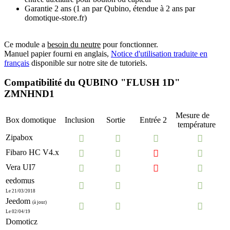
Garantie 2 ans
(1 an par Qubino, étendue à 2 ans par
domotique-store.fr)
Ce module a
besoin du neutre
pour fonctionner.
Manuel papier fourni en anglais,
Notice d'utilisation traduite en
français
disponible sur notre site de tutoriels.
Compatibilité du QUBINO "FLUSH 1D"
ZMNHND1
Mesure de
Box domotique
Inclusion
Sortie
Entrée 2
température
Zipabox




Fibaro HC V4.x




Vera UI7




eedomus



Le 21/03/2018
Jeedom
(à jour)



Le 02/04/19
Domoticz