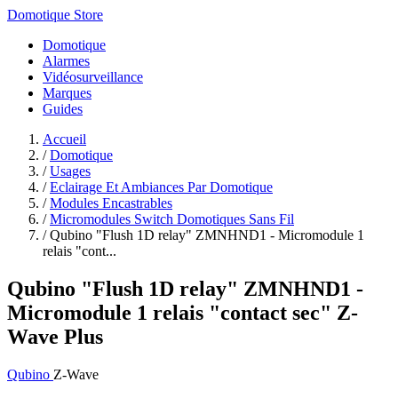
Domotique Store
Domotique
Alarmes
Vidéosurveillance
Marques
Guides
Accueil
/
Domotique
/
Usages
/
Eclairage Et Ambiances Par Domotique
/
Modules Encastrables
/
Micromodules Switch Domotiques Sans Fil
/
Qubino "Flush 1D relay" ZMNHND1 - Micromodule 1
relais "cont...
Qubino "Flush 1D relay" ZMNHND1 -
Micromodule 1 relais "contact sec" Z-
Wave Plus
Qubino
Z-Wave