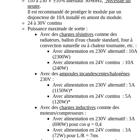
110 à 230 V ±10% alternatif 50/60Hz,
Nécessite un
neutre
.
Il est recommandé de protéger le module par un
disjoncteur de 10A installé en amont du module.
24 à 30V continu
Puissance maximale de sortie :
Avec des
charges résistives
comme des
radiateurs, ballon d'eau chaude standard, four à
convection naturelle ou à chaleur tournante, etc. :
Avec alimentation en 230V alternatif : 10A
(2300W)
Avec alimentation en 24V continu : 10A
(240W)
Avec des
ampoules incandescentes/halogènes
230V :
Avec alimentation en 230V alternatif : 5A
(1150W)*
Avec alimentation en 24V continu : 5A
(120W)*
Avec des
charges inductives
comme des
moteurs/compresseurs :
Avec alimentation en 230V alternatif : 3A
(690W) pour cos φ = 0,4
Avec alimentation en 24V continu : 3A
(72W) pour L/R = 7ms