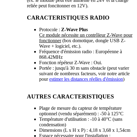
(ex: le module peut être alimenté en 24V et la charge
reliée peut foncitonner en 12V).
CARACTERISTIQUES RADIO
Protocole :
Z-Wave Plus
Ce module nécessite un contrôleur Z-Wave pour
fonctionner
(box domotique, dongle USB Z-
Wave + logiciel, etc.).
Fréquence d'émission radio : Européenne à
868.42MHz
Fonction répéteur Z-Wave : Oui.
Portée : jusqu'à 30 m sans obstacle (peut varier
suivant de nombreux facteurs, voir notre article
pour
estimer les distances réelles d'émission
)
AUTRES CARACTERISTIQUES
Plage de mesure du capteur de température
optionnel (vendu séparément) : -50 à 125°C
Température d'utilisation : -10 à 40°C (sans
condensation)
Dimensions (L x H x P) : 4,18 x 3,68 x 1,54cm
Espace nécessaire pour l'installation :