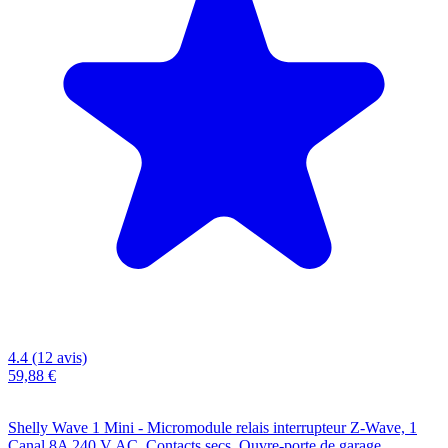
4.4 (12 avis)
59,88 €
Shelly Wave 1 Mini - Micromodule relais interrupteur Z-Wave, 1
Canal 8A 240 V AC, Contacts secs, Ouvre-porte de garage