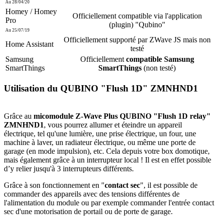
Au 28/04/20
Homey / Homey
Officiellement compatible via l'application
Pro
(plugin) "Qubino
"
Au 25/07/19
Officiellement supporté par ZWave JS mais non
Home Assistant
testé
Samsung
Officiellement
compatible Samsung
SmartThings
SmartThings
(non testé)
Utilisation du QUBINO "Flush 1D" ZMNHND1
Grâce au
micomodule Z-Wave Plus QUBINO "Flush 1D relay"
ZMNHND1
, vous pourrez allumer et éteindre un appareil
électrique, tel qu'une lumière, une prise électrique, un four, une
machine à laver, un radiateur électrique, ou même une porte de
garage (en mode impulsion), etc. Cela depuis votre box domotique,
mais également grâce à un interrupteur local ! Il est en effet possible
d’y relier jusqu'à 3 interrupteurs différents.
Grâce à son fonctionnement en "
contact sec
", il est possible de
commander des appareils avec des tensions différentes de
l'alimentation du module ou par exemple commander l'entrée contact
sec d'une motorisation de portail ou de porte de garage.