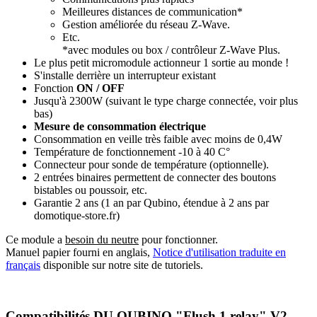
Meilleures distances de communication*
Gestion améliorée du réseau Z-Wave.
Etc.
*avec modules ou box / contrôleur Z-Wave Plus.
Le plus petit micromodule actionneur 1 sortie au monde !
S'installe derrière un interrupteur existant
Fonction
ON / OFF
Jusqu'à 2300W (suivant le type charge connectée, voir plus
bas)
Mesure de consommation électrique
Consommation en veille très faible
avec moins de 0,4W
Température de fonctionnement -10 à 40 C°
Connecteur pour sonde de température (optionnelle).
2 entrées binaires permettent de connecter des boutons
bistables ou poussoir, etc.
Garantie 2 ans
(1 an par Qubino, étendue à 2 ans par
domotique-store.fr)
Ce module a
besoin du neutre
pour fonctionner.
Manuel papier fourni en anglais,
Notice d'utilisation traduite en
français
disponible sur notre site de tutoriels.
Compatibilités DU QUBINO "Flush 1 relay" V2