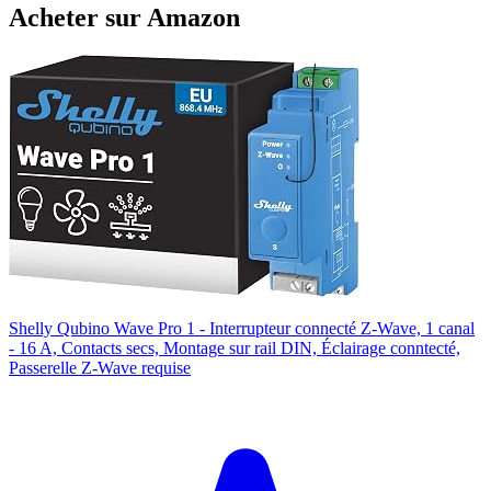
Acheter sur Amazon
Shelly Qubino Wave Pro 1 - Interrupteur connecté Z-Wave, 1 canal
- 16 A, Contacts secs, Montage sur rail DIN, Éclairage conntecté,
Passerelle Z-Wave requise