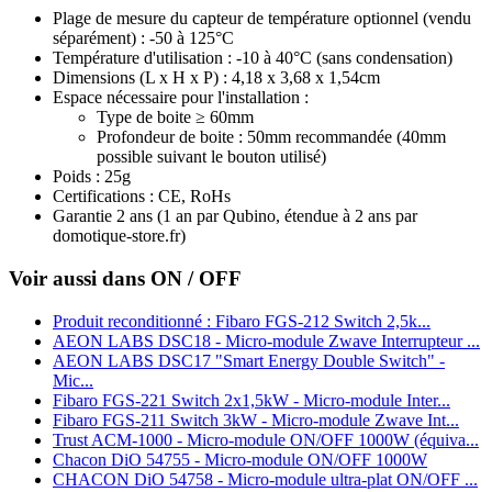
Plage de mesure du capteur de température optionnel (vendu
séparément) : -50 à 125°C
Température d'utilisation : -10 à 40°C (sans condensation)
Dimensions (L x H x P) : 4,18 x 3,68 x 1,54cm
Espace nécessaire pour l'installation :
Type de boite ≥ 60mm
Profondeur de boite : 50mm recommandée (40mm
possible suivant le bouton utilisé)
Poids : 25g
Certifications : CE, RoHs
Garantie 2 ans
(1 an par Qubino, étendue à 2 ans par
domotique-store.fr)
Voir aussi dans ON / OFF
Produit reconditionné : Fibaro FGS-212 Switch 2,5k...
AEON LABS DSC18 - Micro-module Zwave Interrupteur ...
AEON LABS DSC17 "Smart Energy Double Switch" -
Mic...
Fibaro FGS-221 Switch 2x1,5kW - Micro-module Inter...
Fibaro FGS-211 Switch 3kW - Micro-module Zwave Int...
Trust ACM-1000 - Micro-module ON/OFF 1000W (équiva...
Chacon DiO 54755 - Micro-module ON/OFF 1000W
CHACON DiO 54758 - Micro-module ultra-plat ON/OFF ...