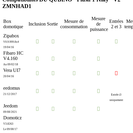
ZMNHAD1
Mesure
Box
Mesure de
Entrées
Mes
Inclusion
Sortie
de
domotique
consommation
2 et 3
temp
puissance
Zipabox





V0.9.999.8x4
19/04/16
Fibaro HC




V4.160
Au 09/02/18
Vera UI7





20/04/16
eedomus




21/12/2017
Entrée i3
uniquement
Jeedom




09/08/2021
Domoticz
V3.8263
Le 09/08/17