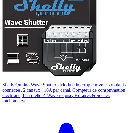
Shelly Qubino Wave Shutter - Module interrupteur volets roulants
connectés, 2 canaux - 10A par canal, Compteur de consommation
électrique, Passerelle Z-Wave requise, Horaires & Scenes
intelligentes