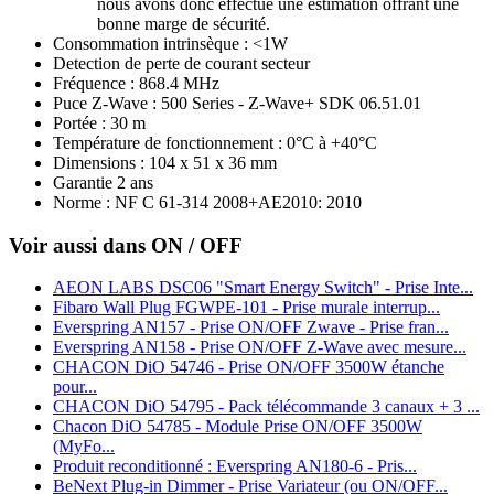
nous avons donc effectué une estimation offrant une
bonne marge de sécurité.
Consommation intrinsèque : <1W
Detection de perte de courant secteur
Fréquence : 868.4 MHz
Puce Z-Wave : 500 Series - Z-Wave+ SDK 06.51.01
Portée : 30 m
Température de fonctionnement : 0°C à +40°C
Dimensions : 104 x 51 x 36 mm
Garantie 2 ans
Norme : NF C 61-314 2008+AE2010: 2010
Voir aussi dans ON / OFF
AEON LABS DSC06 "Smart Energy Switch" - Prise Inte...
Fibaro Wall Plug FGWPE-101 - Prise murale interrup...
Everspring AN157 - Prise ON/OFF Zwave - Prise fran...
Everspring AN158 - Prise ON/OFF Z-Wave avec mesure...
CHACON DiO 54746 - Prise ON/OFF 3500W étanche
pour...
CHACON DiO 54795 - Pack télécommande 3 canaux + 3 ...
Chacon DiO 54785 - Module Prise ON/OFF 3500W
(MyFo...
Produit reconditionné : Everspring AN180-6 - Pris...
BeNext Plug-in Dimmer - Prise Variateur (ou ON/OFF...