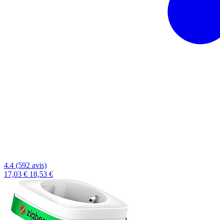
4.4 (592 avis)
17,03 €
18,53 €