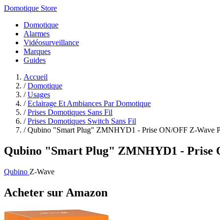
Domotique Store
Domotique
Alarmes
Vidéosurveillance
Marques
Guides
Accueil
/
Domotique
/
Usages
/
Eclairage Et Ambiances Par Domotique
/
Prises Domotiques Sans Fil
/
Prises Domotiques Switch Sans Fil
/
Qubino "Smart Plug" ZMNHYD1 - Prise ON/OFF Z-Wave Plu
Qubino "Smart Plug" ZMNHYD1 - Prise O
Qubino
Z-Wave
Acheter sur Amazon