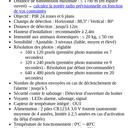
Distance de transmission maximale : ≤ 1700 m (en espace
ouvert) →
calculez la portée radio prévisionnelle en fonction
de vos contraintes
Objectif : PIR 24 zones et 6 plans
Champs de détection : Horizontal : 88,5º / Vertical : 80º
Distance de détection : jusqu'à 12m
Hauteur d'installation : recommandée à 2,4m
Immunité aux animaux domestiques : ≤ 20 kg, ≤ 50 cm
Sensibilité : Ajustable. 3 niveaux (faible, moyen et élevé)
Résolution des photos : réglable
160 x 120 pixels (première photo transmise en 7
secondes)
320 x 240 pixels (première photo transmise en 9
secondes) - Résolution par défaut (recommandée)
640 x 480 pixels (première photo transmise en 20
secondes)
Nombre de photos envoyées en cas de déclenchement de
l'alarme : jusqu'à 5
Sécurité contre le sabotage : Détecteur d'ouverture du boitier
Voyants : LEDs alarme, sabotage, signal
Capteur de température intégré : OUI
Alimentation : 2 piles CR123A 3.0 V fournie (autonomie
moyenne de 4 années, limitée à 2,5 années en cas d'activation
du délai d'entrée)
Température de fonctionnement : 0ºC ~ 40ºC