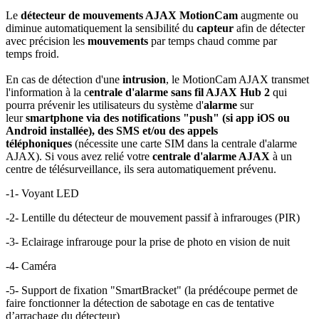
Le
détecteur de mouvements AJAX MotionCam
augmente ou
diminue automatiquement la sensibilité du
capteur
afin de détecter
avec précision les
mouvements
par temps chaud comme par
temps froid.
En cas de
détection d'une
intrusion
, le MotionCam AJAX transmet
l'information à la
c
entrale d'alarme sans fil AJAX Hub 2
qui
pourra prévenir les utilisateurs du
système d'
alarme
sur
leur
smartphone
via des
notifications "push" (si app iOS ou
Android installée)
, des
SMS
et/ou des
appels
téléphoniques
(nécessite une carte SIM dans la
centrale d'alarme
AJAX
). Si vous avez relié votre
centrale d'alarme AJAX
à un
centre de télésurveillance
, ils sera automatiquement prévenu.
-
1
-
Voyant
LED
-
2
-
Lentille
du
détecteur de mouvement passif à infrarouges (PIR)
-3- Eclairage infrarouge
pour la prise de photo en
vision de nuit
-4- Caméra
-
5
-
Support
de fixation "SmartBracket" (la prédécoupe permet de
faire fonctionner la détection de sabotage en cas de tentative
d’arrachage du détecteur)