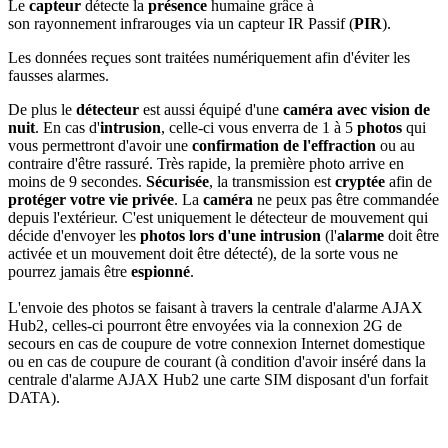
Le
capteur
détecte la
présence
humaine grâce à
son rayonnement infrarouges via un capteur IR Passif (
PIR
).
Les données reçues sont traitées numériquement afin d'éviter les
fausses alarmes.
De plus le
détecteur
est aussi équipé d'une
caméra avec vision de
nuit
. En cas d'
intrusion
, celle-ci vous enverra de 1 à 5
photos
qui
vous permettront d'avoir une
confirmation de l'effraction
ou au
contraire d'être rassuré. Très rapide, la première photo arrive en
moins de 9 secondes.
Sécurisée
, la transmission est
cryptée
afin de
protéger votre vie privée
. La
caméra
ne peux pas être commandée
depuis l'extérieur. C'est uniquement le détecteur de mouvement qui
décide d'envoyer les
photos lors d'une intrusion
(l'
alarme
doit être
activée et un mouvement doit être détecté), de la sorte vous ne
pourrez jamais être
espionné
.
L'envoie des photos se faisant à travers la centrale d'alarme AJAX
Hub2, celles-ci pourront être envoyées via la
connexion 2G de
secours en cas de coupure de votre connexion Internet domestique
ou en cas de coupure de courant
(à condition d'avoir inséré dans la
centrale d'alarme AJAX Hub2 une carte SIM disposant d'un forfait
DATA).