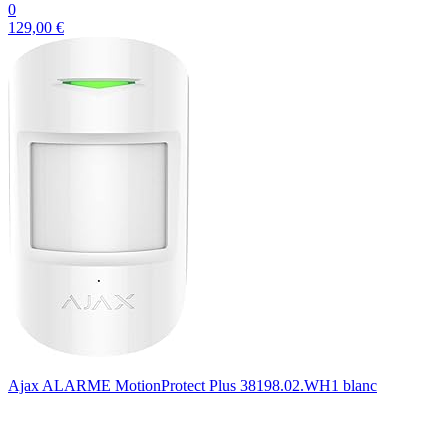
0
129,00 €
Ajax ALARME MotionProtect Plus 38198.02.WH1 blanc