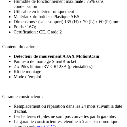
Humidité de fonctionnement maximale : 75% sans
condensation
Utilisable en intérieur uniquement
Matériaux du boitier : Plastique ABS
Dimensions : (sans support) 135 (H) x 70 (L) x 60 (Pr) mm
Poids : 167g
Certification : CE, Grade 2
Contenu du carton
:
Détecteur de mouvement AJAX MotionCam
Panneau de montage SmartBracket
2 x Piles lithium 3V CR123A (préinstallées)
Kit de montage
Mode d’emploi
Garantie constructeur
:
Remplacement ou réparation dans les 24 mois suivant la date
d'achat.
Les batteries et piles ne sont pas couvertes par la garantie.
La
garantie constructeur est étendue à 5 ans par domotique-
store.fr
(voir
nos CGV
)