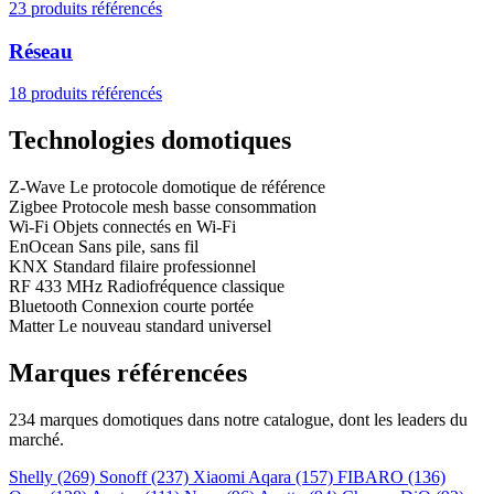
23 produits référencés
Réseau
18 produits référencés
Technologies domotiques
Z-Wave
Le protocole domotique de référence
Zigbee
Protocole mesh basse consommation
Wi-Fi
Objets connectés en Wi-Fi
EnOcean
Sans pile, sans fil
KNX
Standard filaire professionnel
RF 433 MHz
Radiofréquence classique
Bluetooth
Connexion courte portée
Matter
Le nouveau standard universel
Marques référencées
234 marques domotiques dans notre catalogue, dont les leaders du
marché.
Shelly
(269)
Sonoff
(237)
Xiaomi Aqara
(157)
FIBARO
(136)