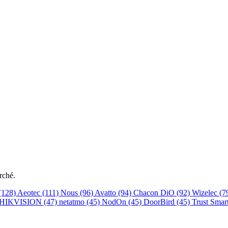
rché.
(128)
Aeotec
(111)
Nous
(96)
Avatto
(94)
Chacon DiO
(92)
Wizelec
(7
HIKVISION
(47)
netatmo
(45)
NodOn
(45)
DoorBird
(45)
Trust Sma