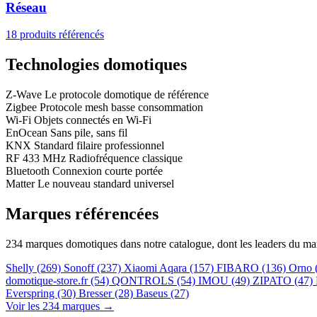
Réseau
18 produits référencés
Technologies domotiques
Z-Wave
Le protocole domotique de référence
Zigbee
Protocole mesh basse consommation
Wi-Fi
Objets connectés en Wi-Fi
EnOcean
Sans pile, sans fil
KNX
Standard filaire professionnel
RF 433 MHz
Radiofréquence classique
Bluetooth
Connexion courte portée
Matter
Le nouveau standard universel
Marques référencées
234 marques domotiques dans notre catalogue, dont les leaders du ma
Shelly
(269)
Sonoff
(237)
Xiaomi Aqara
(157)
FIBARO
(136)
Orno
domotique-store.fr
(54)
QONTROLS
(54)
IMOU
(49)
ZIPATO
(47)
Everspring
(30)
Bresser
(28)
Baseus
(27)
Voir les 234 marques →