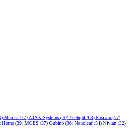
9)
Meross
(77)
AJAX Systems
(70)
Yeelight
(63)
Foscam
(57)
rt Home
(39)
MOES
(37)
Qubino
(36)
Nanoleaf
(34)
Nivian
(32)