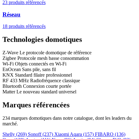
23 produits référencés
Réseau
18 produits référencés
Technologies domotiques
Z-Wave
Le protocole domotique de référence
Zigbee
Protocole mesh basse consommation
Wi-Fi
Objets connectés en Wi-Fi
EnOcean
Sans pile, sans fil
KNX
Standard filaire professionnel
RF 433 MHz
Radiofréquence classique
Bluetooth
Connexion courte portée
Matter
Le nouveau standard universel
Marques référencées
234 marques domotiques dans notre catalogue, dont les leaders du
marché.
Shelly
(269)
Sonoff
(237)
Xiaomi Aqara
(157)
FIBARO
(136)