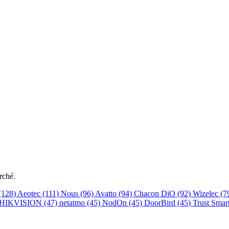
rché.
(128)
Aeotec
(111)
Nous
(96)
Avatto
(94)
Chacon DiO
(92)
Wizelec
(7
HIKVISION
(47)
netatmo
(45)
NodOn
(45)
DoorBird
(45)
Trust Sma