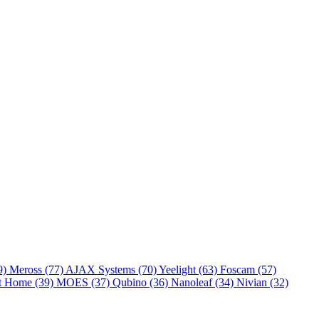
9)
Meross
(77)
AJAX Systems
(70)
Yeelight
(63)
Foscam
(57)
rt Home
(39)
MOES
(37)
Qubino
(36)
Nanoleaf
(34)
Nivian
(32)