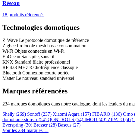
Réseau
18 produits référencés
Technologies domotiques
Z-Wave
Le protocole domotique de référence
Zigbee
Protocole mesh basse consommation
Wi-Fi
Objets connectés en Wi-Fi
EnOcean
Sans pile, sans fil
KNX
Standard filaire professionnel
RF 433 MHz
Radiofréquence classique
Bluetooth
Connexion courte portée
Matter
Le nouveau standard universel
Marques référencées
234 marques domotiques dans notre catalogue, dont les leaders du ma
Shelly
(269)
Sonoff
(237)
Xiaomi Aqara
(157)
FIBARO
(136)
Orno
domotique-store.fr
(54)
QONTROLS
(54)
IMOU
(49)
ZIPATO
(47)
Everspring
(30)
Bresser
(28)
Baseus
(27)
Voir les 234 marques →