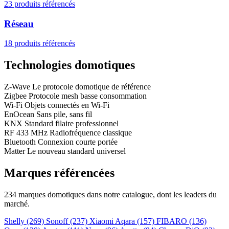
23 produits référencés
Réseau
18 produits référencés
Technologies domotiques
Z-Wave
Le protocole domotique de référence
Zigbee
Protocole mesh basse consommation
Wi-Fi
Objets connectés en Wi-Fi
EnOcean
Sans pile, sans fil
KNX
Standard filaire professionnel
RF 433 MHz
Radiofréquence classique
Bluetooth
Connexion courte portée
Matter
Le nouveau standard universel
Marques référencées
234 marques domotiques dans notre catalogue, dont les leaders du
marché.
Shelly
(269)
Sonoff
(237)
Xiaomi Aqara
(157)
FIBARO
(136)